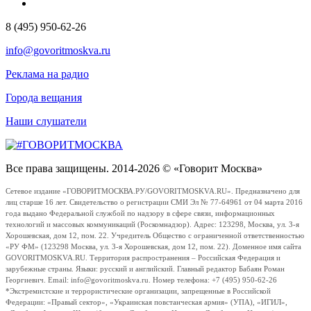
8 (495) 950-62-26
info@govoritmoskva.ru
Реклама на радио
Города вещания
Наши слушатели
Все права защищены. 2014-2026 © «Говорит Москва»
Сетевое издание «ГОВОРИТМОСКВА.РУ/GOVORITMOSKVA.RU». Предназначено для
лиц старше 16 лет. Свидетельство о регистрации СМИ Эл № 77-64961 от 04 марта 2016
года выдано Федеральной службой по надзору в сфере связи, информационных
технологий и массовых коммуникаций (Роскомнадзор). Адрес: 123298, Москва, ул. 3-я
Хорошевская, дом 12, пом. 22. Учредитель Общество с ограниченной ответственностью
«РУ ФМ» (123298 Москва, ул. 3-я Хорошевская, дом 12, пом. 22). Доменное имя сайта
GOVORITMOSKVA.RU. Территория распространения – Российская Федерация и
зарубежные страны. Языки: русский и английский. Главный редактор Бабаян Роман
Георгиевич. Email: info@govoritmoskva.ru. Номер телефона: +7 (495) 950-62-26
*Экстремистские и террористические организации, запрещенные в Российской
Федерации: «Правый сектор», «Украинская повстанческая армия» (УПА), «ИГИЛ»,