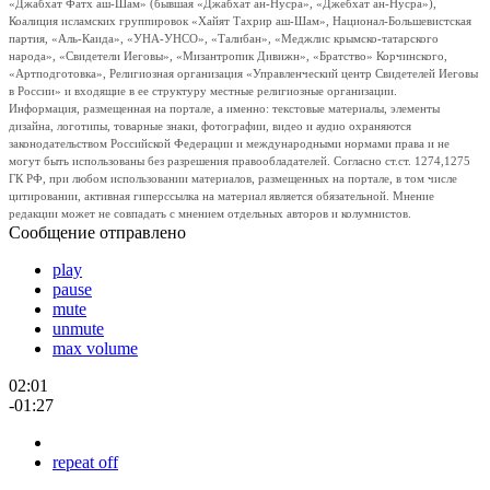
«Джабхат Фатх аш-Шам» (бывшая «Джабхат ан-Нусра», «Джебхат ан-Нусра»),
Коалиция исламских группировок «Хайят Тахрир аш-Шам», Национал-Большевистская
партия, «Аль-Каида», «УНА-УНСО», «Талибан», «Меджлис крымско-татарского
народа», «Свидетели Иеговы», «Мизантропик Дивижн», «Братство» Корчинского,
«Артподготовка», Религиозная организация «Управленческий центр Свидетелей Иеговы
в России» и входящие в ее структуру местные религиозные организации.
Информация, размещенная на портале, а именно: текстовые материалы, элементы
дизайна, логотипы, товарные знаки, фотографии, видео и аудио охраняются
законодательством Российской Федерации и международными нормами права и не
могут быть использованы без разрешения правообладателей. Согласно ст.ст. 1274,1275
ГК РФ, при любом использовании материалов, размещенных на портале, в том числе
цитировании, активная гиперссылка на материал является обязательной. Мнение
редакции может не совпадать с мнением отдельных авторов и колумнистов.
Сообщение отправлено
play
pause
mute
unmute
max volume
02:01
-01:27
repeat off