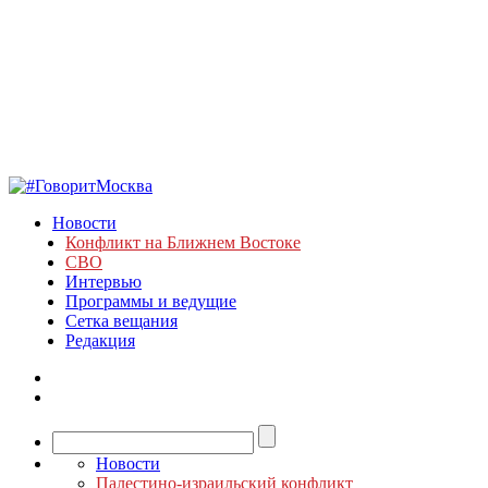
Новости
Конфликт на Ближнем Востоке
СВО
Интервью
Программы и ведущие
Сетка вещания
Редакция
Новости
Палестино-израильский конфликт