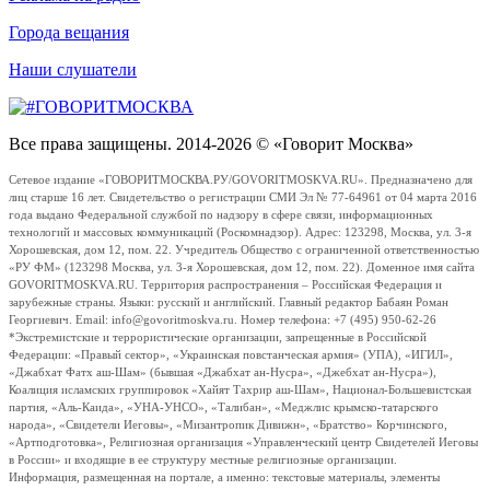
Города вещания
Наши слушатели
Все права защищены. 2014-2026 © «Говорит Москва»
Сетевое издание «ГОВОРИТМОСКВА.РУ/GOVORITMOSKVA.RU». Предназначено для
лиц старше 16 лет. Свидетельство о регистрации СМИ Эл № 77-64961 от 04 марта 2016
года выдано Федеральной службой по надзору в сфере связи, информационных
технологий и массовых коммуникаций (Роскомнадзор). Адрес: 123298, Москва, ул. 3-я
Хорошевская, дом 12, пом. 22. Учредитель Общество с ограниченной ответственностью
«РУ ФМ» (123298 Москва, ул. 3-я Хорошевская, дом 12, пом. 22). Доменное имя сайта
GOVORITMOSKVA.RU. Территория распространения – Российская Федерация и
зарубежные страны. Языки: русский и английский. Главный редактор Бабаян Роман
Георгиевич. Email: info@govoritmoskva.ru. Номер телефона: +7 (495) 950-62-26
*Экстремистские и террористические организации, запрещенные в Российской
Федерации: «Правый сектор», «Украинская повстанческая армия» (УПА), «ИГИЛ»,
«Джабхат Фатх аш-Шам» (бывшая «Джабхат ан-Нусра», «Джебхат ан-Нусра»),
Коалиция исламских группировок «Хайят Тахрир аш-Шам», Национал-Большевистская
партия, «Аль-Каида», «УНА-УНСО», «Талибан», «Меджлис крымско-татарского
народа», «Свидетели Иеговы», «Мизантропик Дивижн», «Братство» Корчинского,
«Артподготовка», Религиозная организация «Управленческий центр Свидетелей Иеговы
в России» и входящие в ее структуру местные религиозные организации.
Информация, размещенная на портале, а именно: текстовые материалы, элементы