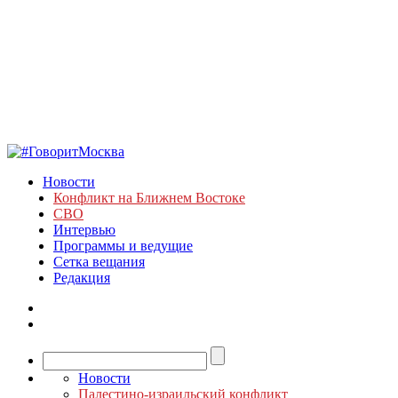
Новости
Конфликт на Ближнем Востоке
СВО
Интервью
Программы и ведущие
Сетка вещания
Редакция
Новости
Палестино-израильский конфликт