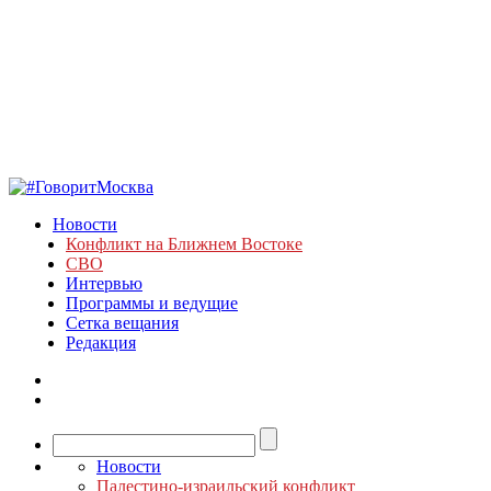
Новости
Конфликт на Ближнем Востоке
СВО
Интервью
Программы и ведущие
Сетка вещания
Редакция
Новости
Палестино-израильский конфликт