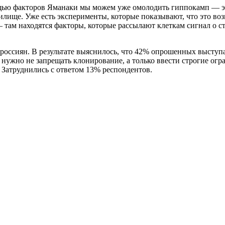
щью факторов Яманаки мы можем уже омолодить гиппокамп — эт
илище. Уже есть эксперименты, которые показывают, что это воз
 там находятся факторы, которые рассылают клеткам сигнал о ст
оссиян. В результате выяснилось, что 42% опрошенных выступа
 нужно не запрещать клонирование, а только ввести строгие огр
. Затруднились с ответом 13% респондентов.