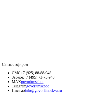
Связь с эфиром
СМС
+7 (925) 88-88-948
Звонок
+7 (495) 73-73-948
MAX
govoritmskbot
Telegram
govoritmskbot
Письмо
info@govoritmoskva.ru