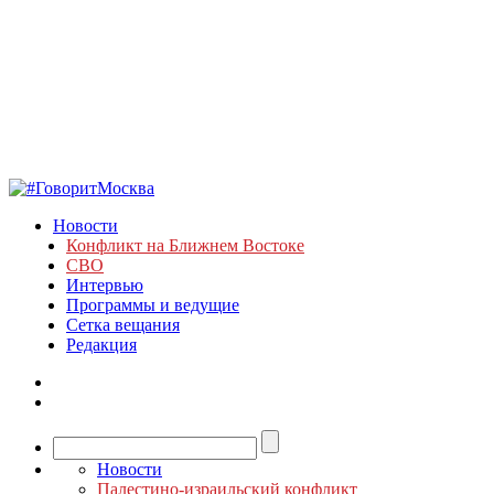
Новости
Конфликт на Ближнем Востоке
СВО
Интервью
Программы и ведущие
Сетка вещания
Редакция
Новости
Палестино-израильский конфликт