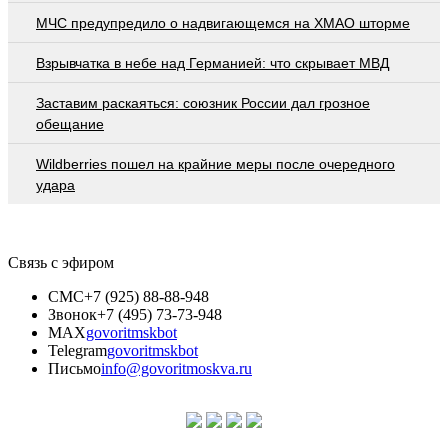
МЧС предупредило о надвигающемся на ХМАО шторме
Взрывчатка в небе над Германией: что скрывает МВД
Заставим раскаяться: союзник России дал грозное
обещание
Wildberries пошел на крайние меры после очередного
удара
Связь с эфиром
СМС
+7 (925) 88-88-948
Звонок
+7 (495) 73-73-948
MAX
govoritmskbot
Telegram
govoritmskbot
Письмо
info@govoritmoskva.ru