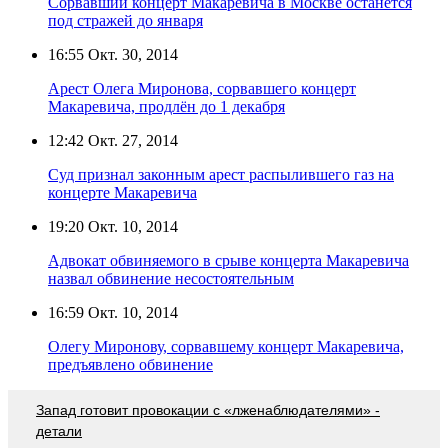
Сорвавший концерт Макаревича в Москве останется
под стражей до января
16:55
Окт. 30, 2014
Арест Олега Миронова, сорвавшего концерт
Макаревича, продлён до 1 декабря
12:42
Окт. 27, 2014
Суд признал законным арест распылившего газ на
концерте Макаревича
19:20
Окт. 10, 2014
Адвокат обвиняемого в срыве концерта Макаревича
назвал обвинение несостоятельным
16:59
Окт. 10, 2014
Олегу Миронову, сорвавшему концерт Макаревича,
предъявлено обвинение
Запад готовит провокации с «лженаблюдателями» -
детали