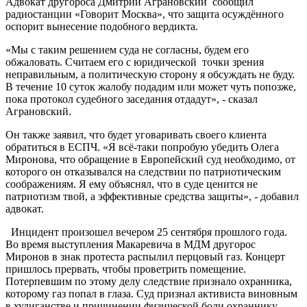
Адвокат другороса Дмитрий Аграновский сообщил
радиостанции «Говорит Москва», что защита осуждённого
оспорит вынесение подобного вердикта.
«Мы с таким решением суда не согласны, будем его
обжаловать. Считаем его с юридической точки зрения
неправильным, а политическую сторону я обсуждать не буду.
В течение 10 суток жалобу подадим или может чуть попозже,
пока протокол судебного заседания отдадут», - сказал
Аграновский.
Он также заявил, что будет уговаривать своего клиента
обратиться в ЕСПЧ. «Я всё-таки попробую убедить Олега
Миронова, что обращение в Европейский суд необходимо, от
которого он отказывался на следствии по патриотическим
соображениям. Я ему объяснял, что в суде ценится не
патриотизм твой, а эффективные средства защиты», - добавил
адвокат.
Инцидент произошел вечером 25 сентября прошлого года.
Во время выступления Макаревича в МДМ другорос
Миронов в знак протеста распылил перцовый газ. Концерт
пришлось прервать, чтобы проветрить помещение.
Потерпевшим по этому делу следствие признало охранника,
которому газ попал в глаза. Суд признал активиста виновным
в хулиганстве и причинении физической боли охраннику.