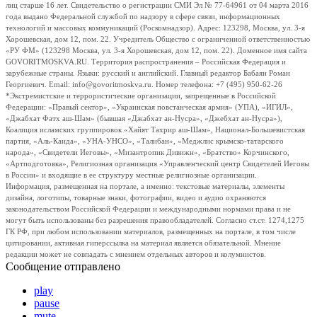
лиц старше 16 лет. Свидетельство о регистрации СМИ Эл № 77-64961 от 04 марта 2016
года выдано Федеральной службой по надзору в сфере связи, информационных
технологий и массовых коммуникаций (Роскомнадзор). Адрес: 123298, Москва, ул. 3-я
Хорошевская, дом 12, пом. 22. Учредитель Общество с ограниченной ответственностью
«РУ ФМ» (123298 Москва, ул. 3-я Хорошевская, дом 12, пом. 22). Доменное имя сайта
GOVORITMOSKVA.RU. Территория распространения – Российская Федерация и
зарубежные страны. Языки: русский и английский. Главный редактор Бабаян Роман
Георгиевич. Email: info@govoritmoskva.ru. Номер телефона: +7 (495) 950-62-26
*Экстремистские и террористические организации, запрещенные в Российской
Федерации: «Правый сектор», «Украинская повстанческая армия» (УПА), «ИГИЛ»,
«Джабхат Фатх аш-Шам» (бывшая «Джабхат ан-Нусра», «Джебхат ан-Нусра»),
Коалиция исламских группировок «Хайят Тахрир аш-Шам», Национал-Большевистская
партия, «Аль-Каида», «УНА-УНСО», «Талибан», «Меджлис крымско-татарского
народа», «Свидетели Иеговы», «Мизантропик Дивижн», «Братство» Корчинского,
«Артподготовка», Религиозная организация «Управленческий центр Свидетелей Иеговы
в России» и входящие в ее структуру местные религиозные организации.
Информация, размещенная на портале, а именно: текстовые материалы, элементы
дизайна, логотипы, товарные знаки, фотографии, видео и аудио охраняются
законодательством Российской Федерации и международными нормами права и не
могут быть использованы без разрешения правообладателей. Согласно ст.ст. 1274,1275
ГК РФ, при любом использовании материалов, размещенных на портале, в том числе
цитировании, активная гиперссылка на материал является обязательной. Мнение
редакции может не совпадать с мнением отдельных авторов и колумнистов.
Сообщение отправлено
play
pause
mute