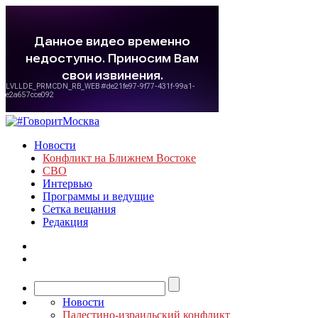
Новости
Конфликт на Ближнем Востоке
СВО
Интервью
Программы и ведущие
Сетка вещания
Редакция
Новости
Палестино-израильский конфликт