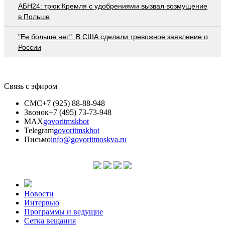
АБН24: трюк Кремля с удобрениями вызвал возмущение
в Польше
"Ее больше нет". В США сделали тревожное заявление о
России
Связь с эфиром
СМС
+7 (925) 88-88-948
Звонок
+7 (495) 73-73-948
MAX
govoritmskbot
Telegram
govoritmskbot
Письмо
info@govoritmoskva.ru
Новости
Интервью
Программы и ведущие
Сетка вещания