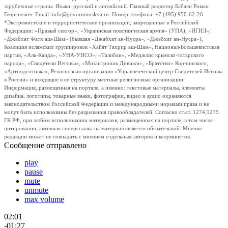
зарубежные страны. Языки: русский и английский. Главный редактор Бабаян Роман
Георгиевич. Email: info@govoritmoskva.ru. Номер телефона: +7 (495) 950-62-26
*Экстремистские и террористические организации, запрещенные в Российской
Федерации: «Правый сектор», «Украинская повстанческая армия» (УПА), «ИГИЛ»,
«Джабхат Фатх аш-Шам» (бывшая «Джабхат ан-Нусра», «Джебхат ан-Нусра»),
Коалиция исламских группировок «Хайят Тахрир аш-Шам», Национал-Большевистская
партия, «Аль-Каида», «УНА-УНСО», «Талибан», «Меджлис крымско-татарского
народа», «Свидетели Иеговы», «Мизантропик Дивижн», «Братство» Корчинского,
«Артподготовка», Религиозная организация «Управленческий центр Свидетелей Иеговы
в России» и входящие в ее структуру местные религиозные организации.
Информация, размещенная на портале, а именно: текстовые материалы, элементы
дизайна, логотипы, товарные знаки, фотографии, видео и аудио охраняются
законодательством Российской Федерации и международными нормами права и не
могут быть использованы без разрешения правообладателей. Согласно ст.ст. 1274,1275
ГК РФ, при любом использовании материалов, размещенных на портале, в том числе
цитировании, активная гиперссылка на материал является обязательной. Мнение
редакции может не совпадать с мнением отдельных авторов и колумнистов.
Сообщение отправлено
play
pause
mute
unmute
max volume
02:01
-01:27