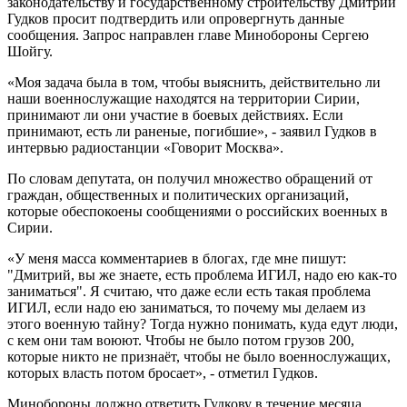
законодательству и государственному строительству Дмитрий
Гудков просит подтвердить или опровергнуть данные
сообщения. Запрос направлен главе Минобороны Сергею
Шойгу.
«Моя задача была в том, чтобы выяснить, действительно ли
наши военнослужащие находятся на территории Сирии,
принимают ли они участие в боевых действиях. Если
принимают, есть ли раненые, погибшие», - заявил Гудков в
интервью радиостанции «Говорит Москва».
По словам депутата, он получил множество обращений от
граждан, общественных и политических организаций,
которые обеспокоены сообщениями о российских военных в
Сирии.
«У меня масса комментариев в блогах, где мне пишут:
"Дмитрий, вы же знаете, есть проблема ИГИЛ, надо ею как-то
заниматься". Я считаю, что даже если есть такая проблема
ИГИЛ, если надо ею заниматься, то почему мы делаем из
этого военную тайну? Тогда нужно понимать, куда едут люди,
с кем они там воюют. Чтобы не было потом грузов 200,
которые никто не признаёт, чтобы не было военнослужащих,
которых власть потом бросает», - отметил Гудков.
Минобороны должно ответить Гудкову в течение месяца.