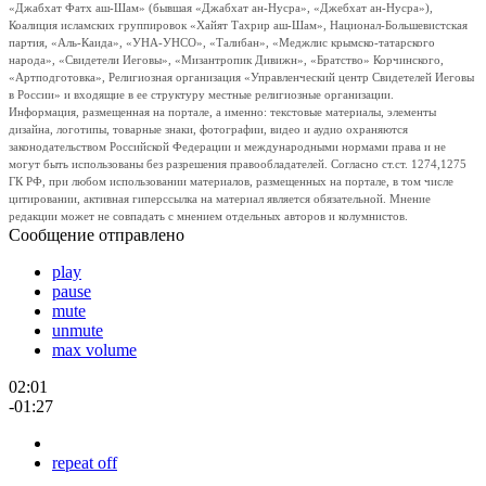
«Джабхат Фатх аш-Шам» (бывшая «Джабхат ан-Нусра», «Джебхат ан-Нусра»),
Коалиция исламских группировок «Хайят Тахрир аш-Шам», Национал-Большевистская
партия, «Аль-Каида», «УНА-УНСО», «Талибан», «Меджлис крымско-татарского
народа», «Свидетели Иеговы», «Мизантропик Дивижн», «Братство» Корчинского,
«Артподготовка», Религиозная организация «Управленческий центр Свидетелей Иеговы
в России» и входящие в ее структуру местные религиозные организации.
Информация, размещенная на портале, а именно: текстовые материалы, элементы
дизайна, логотипы, товарные знаки, фотографии, видео и аудио охраняются
законодательством Российской Федерации и международными нормами права и не
могут быть использованы без разрешения правообладателей. Согласно ст.ст. 1274,1275
ГК РФ, при любом использовании материалов, размещенных на портале, в том числе
цитировании, активная гиперссылка на материал является обязательной. Мнение
редакции может не совпадать с мнением отдельных авторов и колумнистов.
Сообщение отправлено
play
pause
mute
unmute
max volume
02:01
-01:27
repeat off