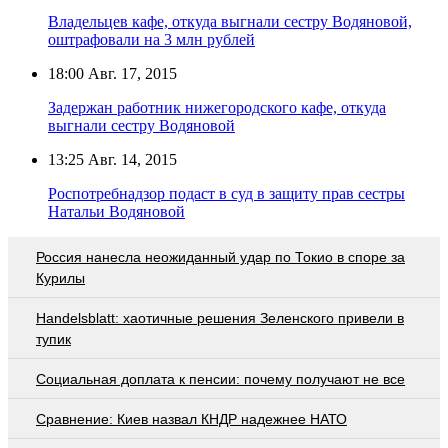
Владельцев кафе, откуда выгнали сестру Водяновой,
оштрафовали на 3 млн рублей
18:00
Авг. 17, 2015
Задержан работник нижегородского кафе, откуда
выгнали сестру Водяновой
13:25
Авг. 14, 2015
Роспотребнадзор подаст в суд в защиту прав сестры
Натальи Водяновой
Россия нанесла неожиданный удар по Токио в споре за
Курилы
Handelsblatt: хаотичные решения Зеленского привели в
тупик
Социальная доплата к пенсии: почему получают не все
Сравнение: Киев назвал КНДР надежнее НАТО