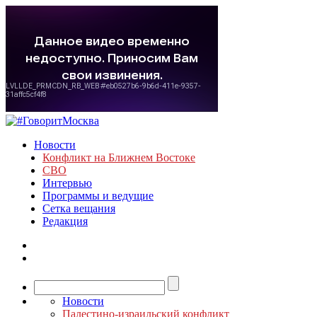
Новости
Конфликт на Ближнем Востоке
СВО
Интервью
Программы и ведущие
Сетка вещания
Редакция
Новости
Палестино-израильский конфликт