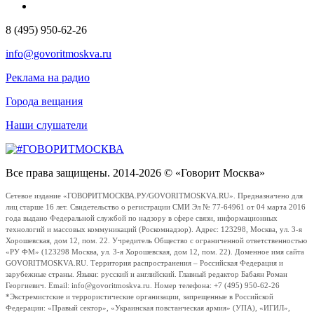
8 (495) 950-62-26
info@govoritmoskva.ru
Реклама на радио
Города вещания
Наши слушатели
Все права защищены. 2014-2026 © «Говорит Москва»
Сетевое издание «ГОВОРИТМОСКВА.РУ/GOVORITMOSKVA.RU». Предназначено для
лиц старше 16 лет. Свидетельство о регистрации СМИ Эл № 77-64961 от 04 марта 2016
года выдано Федеральной службой по надзору в сфере связи, информационных
технологий и массовых коммуникаций (Роскомнадзор). Адрес: 123298, Москва, ул. 3-я
Хорошевская, дом 12, пом. 22. Учредитель Общество с ограниченной ответственностью
«РУ ФМ» (123298 Москва, ул. 3-я Хорошевская, дом 12, пом. 22). Доменное имя сайта
GOVORITMOSKVA.RU. Территория распространения – Российская Федерация и
зарубежные страны. Языки: русский и английский. Главный редактор Бабаян Роман
Георгиевич. Email: info@govoritmoskva.ru. Номер телефона: +7 (495) 950-62-26
*Экстремистские и террористические организации, запрещенные в Российской
Федерации: «Правый сектор», «Украинская повстанческая армия» (УПА), «ИГИЛ»,