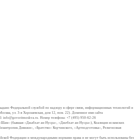
дано Федеральной службой по надзору в сфере связи, информационных технологий и
сква, ул. 3-я Хорошевская, дом 12, пом. 22). Доменное имя сайта
 info@govoritmoskva.ru. Номер телефона: +7 (495) 950-62-26
ш-Шам» (бывшая «Джабхат ан-Нусра», «Джебхат ан-Нусра»), Коалиция исламских
изантропик Дивижн», «Братство» Корчинского, «Артподготовка», Религиозная
ссийской Федерации и международными нормами права и не могут быть использованы без