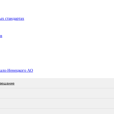
ых стандартах
ов
мало-Ненецкого АО
овещание