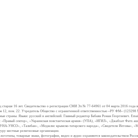
ше 16 лет. Свидетельство о регистрации СМИ Эл № 77-64961 от 04 марта 2016 года вы
ом 12, пом. 22. Учредитель Общество с ограниченной ответственностью «РУ ФМ» (123298 Мо
траны. Языки: русский и английский. Главный редактор Бабаян Роман Георгиевич. Email:
и: «Правый сектор», «Украинская повстанческая армия» (УПА), «ИГИЛ», «Джабхат Фатх а
«УНА-УНСО», «Талибан», «Меджлис крымско-татарского народа», «Свидетели Иеговы», «М
туру местные религиозные организации.
, логотипы, товарные знаки, фотографии, видео и аудио охраняются законодательством Ро