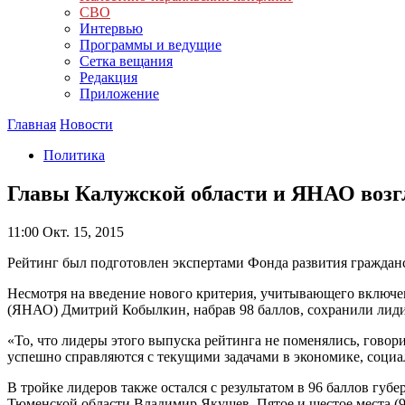
СВО
Интервью
Программы и ведущие
Сетка вещания
Редакция
Приложение
Главная
Новости
Политика
Главы Калужской области и ЯНАО возг
11:00
Окт. 15, 2015
Рейтинг был подготовлен экспертами Фонда развития граждан
Несмотря на введение нового критерия, учитывающего включе
(ЯНАО) Дмитрий Кобылкин, набрав 98 баллов, сохранили лид
«То, что лидеры этого выпуска рейтинга не поменялись, говор
успешно справляются с текущими задачами в экономике, социа
В тройке лидеров также остался с результатом в 96 баллов губ
Тюменской области Владимир Якушев. Пятое и шестое места (9