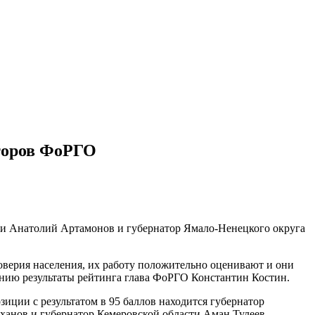
торов ФоРГО
сти Анатолий Артамонов и губернатор Ямало-Ненецкого округа
доверия населения, их работу положительно оценивают и они
анию результаты рейтинга глава ФоРГО Константин Костин.
зиции с результатом в 95 баллов находится губернатор
ханов и губернатор Кемеровской области Аман Тулеев.