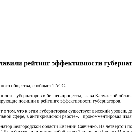
лавили рейтинг эффективности губерна
ского общества, сообщает ТАСС.
нность губернаторов в бизнес-процессы, глава Калужской обла
ирующие позиции в рейтинге эффективности губернаторов.
ит о том, что к этим губернаторам существует высокий уровень 
льной сфере, в антикризисной работе», - прокомментировал изд
ернатор Белгородской области Евгений Савченко. На четвертой по
4 балла) разделили между собой глава Татарстана Рустам Минни