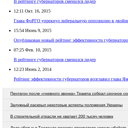
В рейтинге губернаторов сменился лидер
12:11
Окт. 16, 2015
Глава ФоРГО упрекнул либеральную оппозицию в двойн
15:54
Июнь 9, 2015
Опубликован новый рейтинг эффективности губернатор
07:25
Фев. 10, 2015
В рейтинге губернаторов сменился лидер
12:23
Июнь 2, 2014
Рейтинг эффективности губернаторов возглавил глава Я
Пентагон после «гневного звонка» Трампа собрал срочное с
Залужный раскрыл некоторые аспекты положения Украины
В строительной отрасли не хватает 200 тысяч человек
Дело убитых в Таиланде россиян прекратило череду убийств