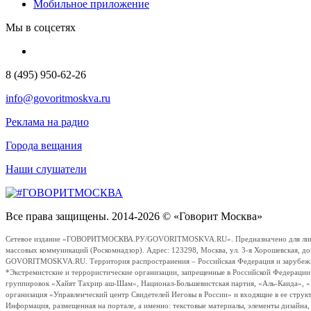
Мобильное приложение
Мы в соцсетях
8 (495) 950-62-26
info@govoritmoskva.ru
Реклама на радио
Города вещания
Наши слушатели
Все права защищены. 2014-2026 © «Говорит Москва»
Сетевое издание «ГОВОРИТМОСКВА.РУ/GOVORITMOSKVA.RU». Предназначено для лиц стар
массовых коммуникаций (Роскомнадзор). Адрес: 123298, Москва, ул. 3-я Хорошевская, д
GOVORITMOSKVA.RU. Территория распространения – Российская Федерация и зарубежные с
*Экстремистские и террористические организации, запрещенные в Российской Федераци
группировок «Хайят Тахрир аш-Шам», Национал-Большевистская партия, «Аль-Каида», 
организация «Управленческий центр Свидетелей Иеговы в России» и входящие в ее струк
Информация, размещенная на портале, а именно: текстовые материалы, элементы дизайна