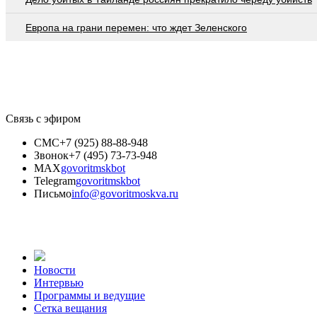
Европа на грани перемен: что ждет Зеленского
Связь с эфиром
СМС
+7 (925) 88-88-948
Звонок
+7 (495) 73-73-948
MAX
govoritmskbot
Telegram
govoritmskbot
Письмо
info@govoritmoskva.ru
Новости
Интервью
Программы и ведущие
Сетка вещания