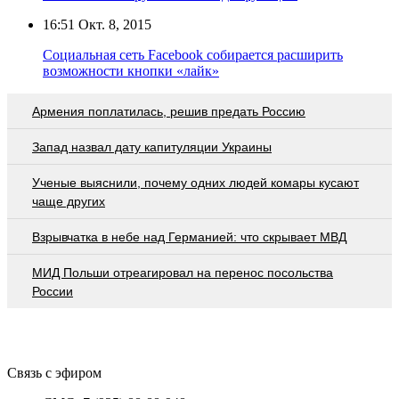
16:51
Окт. 8, 2015
Социальная сеть Facebook собирается расширить
возможности кнопки «лайк»
Армения поплатилась, решив предать Россию
Запад назвал дату капитуляции Украины
Ученые выяснили, почему одних людей комары кусают
чаще других
Взрывчатка в небе над Германией: что скрывает МВД
МИД Польши отреагировал на перенос посольства
России
Связь с эфиром