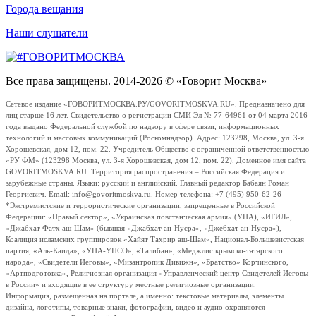
Города вещания
Наши слушатели
Все права защищены. 2014-2026 © «Говорит Москва»
Сетевое издание «ГОВОРИТМОСКВА.РУ/GOVORITMOSKVA.RU». Предназначено для
лиц старше 16 лет. Свидетельство о регистрации СМИ Эл № 77-64961 от 04 марта 2016
года выдано Федеральной службой по надзору в сфере связи, информационных
технологий и массовых коммуникаций (Роскомнадзор). Адрес: 123298, Москва, ул. 3-я
Хорошевская, дом 12, пом. 22. Учредитель Общество с ограниченной ответственностью
«РУ ФМ» (123298 Москва, ул. 3-я Хорошевская, дом 12, пом. 22). Доменное имя сайта
GOVORITMOSKVA.RU. Территория распространения – Российская Федерация и
зарубежные страны. Языки: русский и английский. Главный редактор Бабаян Роман
Георгиевич. Email: info@govoritmoskva.ru. Номер телефона: +7 (495) 950-62-26
*Экстремистские и террористические организации, запрещенные в Российской
Федерации: «Правый сектор», «Украинская повстанческая армия» (УПА), «ИГИЛ»,
«Джабхат Фатх аш-Шам» (бывшая «Джабхат ан-Нусра», «Джебхат ан-Нусра»),
Коалиция исламских группировок «Хайят Тахрир аш-Шам», Национал-Большевистская
партия, «Аль-Каида», «УНА-УНСО», «Талибан», «Меджлис крымско-татарского
народа», «Свидетели Иеговы», «Мизантропик Дивижн», «Братство» Корчинского,
«Артподготовка», Религиозная организация «Управленческий центр Свидетелей Иеговы
в России» и входящие в ее структуру местные религиозные организации.
Информация, размещенная на портале, а именно: текстовые материалы, элементы
дизайна, логотипы, товарные знаки, фотографии, видео и аудио охраняются