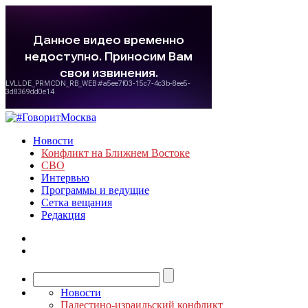
Новости
Конфликт на Ближнем Востоке
СВО
Интервью
Программы и ведущие
Сетка вещания
Редакция
Новости
Палестино-израильский конфликт