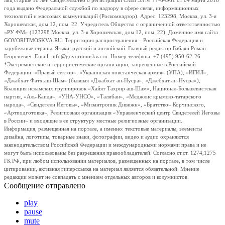
лиц старше 16 лет. Свидетельство о регистрации СМИ Эл № 77-64961 от 04 марта 2016
года выдано Федеральной службой по надзору в сфере связи, информационных
технологий и массовых коммуникаций (Роскомнадзор). Адрес: 123298, Москва, ул. 3-я
Хорошевская, дом 12, пом. 22. Учредитель Общество с ограниченной ответственностью
«РУ ФМ» (123298 Москва, ул. 3-я Хорошевская, дом 12, пом. 22). Доменное имя сайта
GOVORITMOSKVA.RU. Территория распространения – Российская Федерация и
зарубежные страны. Языки: русский и английский. Главный редактор Бабаян Роман
Георгиевич. Email: info@govoritmoskva.ru. Номер телефона: +7 (495) 950-62-26
*Экстремистские и террористические организации, запрещенные в Российской
Федерации: «Правый сектор», «Украинская повстанческая армия» (УПА), «ИГИЛ»,
«Джабхат Фатх аш-Шам» (бывшая «Джабхат ан-Нусра», «Джебхат ан-Нусра»),
Коалиция исламских группировок «Хайят Тахрир аш-Шам», Национал-Большевистская
партия, «Аль-Каида», «УНА-УНСО», «Талибан», «Меджлис крымско-татарского
народа», «Свидетели Иеговы», «Мизантропик Дивижн», «Братство» Корчинского,
«Артподготовка», Религиозная организация «Управленческий центр Свидетелей Иеговы
в России» и входящие в ее структуру местные религиозные организации.
Информация, размещенная на портале, а именно: текстовые материалы, элементы
дизайна, логотипы, товарные знаки, фотографии, видео и аудио охраняются
законодательством Российской Федерации и международными нормами права и не
могут быть использованы без разрешения правообладателей. Согласно ст.ст. 1274,1275
ГК РФ, при любом использовании материалов, размещенных на портале, в том числе
цитировании, активная гиперссылка на материал является обязательной. Мнение
редакции может не совпадать с мнением отдельных авторов и колумнистов.
Сообщение отправлено
play
pause
mute