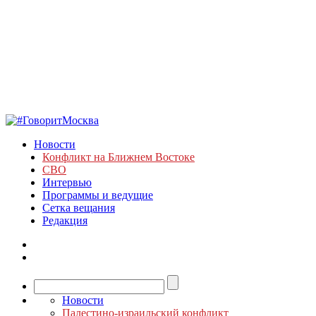
Новости
Конфликт на Ближнем Востоке
СВО
Интервью
Программы и ведущие
Сетка вещания
Редакция
Новости
Палестино-израильский конфликт