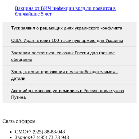
Вакцина от ВИЧ-инфекции вряд ли появится в
ближайшие 5 лет
Туск заявил о решающих днях украинского конфликта
США: Иран готовит 100-тысячную армию для Украины
Заставим раскаяться: союзник России дал грозное
обещание
Запад готовит провокации с «лженаблюдателями» -
детали
Австрийцы массово устремились в Россию после указа
Путина
Связь с эфиром
СМС
+7 (925) 88-88-948
Звонок
+7 (495) 73-73-948