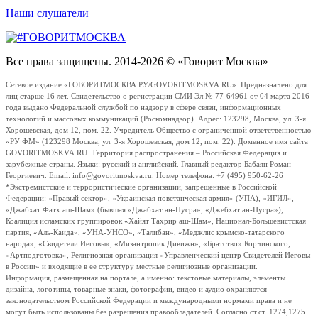
Наши слушатели
Все права защищены. 2014-2026 © «Говорит Москва»
Сетевое издание «ГОВОРИТМОСКВА.РУ/GOVORITMOSKVA.RU». Предназначено для
лиц старше 16 лет. Свидетельство о регистрации СМИ Эл № 77-64961 от 04 марта 2016
года выдано Федеральной службой по надзору в сфере связи, информационных
технологий и массовых коммуникаций (Роскомнадзор). Адрес: 123298, Москва, ул. 3-я
Хорошевская, дом 12, пом. 22. Учредитель Общество с ограниченной ответственностью
«РУ ФМ» (123298 Москва, ул. 3-я Хорошевская, дом 12, пом. 22). Доменное имя сайта
GOVORITMOSKVA.RU. Территория распространения – Российская Федерация и
зарубежные страны. Языки: русский и английский. Главный редактор Бабаян Роман
Георгиевич. Email: info@govoritmoskva.ru. Номер телефона: +7 (495) 950-62-26
*Экстремистские и террористические организации, запрещенные в Российской
Федерации: «Правый сектор», «Украинская повстанческая армия» (УПА), «ИГИЛ»,
«Джабхат Фатх аш-Шам» (бывшая «Джабхат ан-Нусра», «Джебхат ан-Нусра»),
Коалиция исламских группировок «Хайят Тахрир аш-Шам», Национал-Большевистская
партия, «Аль-Каида», «УНА-УНСО», «Талибан», «Меджлис крымско-татарского
народа», «Свидетели Иеговы», «Мизантропик Дивижн», «Братство» Корчинского,
«Артподготовка», Религиозная организация «Управленческий центр Свидетелей Иеговы
в России» и входящие в ее структуру местные религиозные организации.
Информация, размещенная на портале, а именно: текстовые материалы, элементы
дизайна, логотипы, товарные знаки, фотографии, видео и аудио охраняются
законодательством Российской Федерации и международными нормами права и не
могут быть использованы без разрешения правообладателей. Согласно ст.ст. 1274,1275