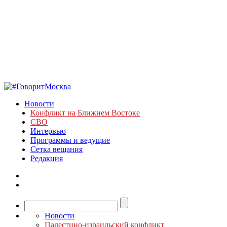
Новости
Конфликт на Ближнем Востоке
СВО
Интервью
Программы и ведущие
Сетка вещания
Редакция
Новости
Палестино-израильский конфликт