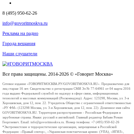
8 (495) 950-62-26
info@govoritmoskva.ru
Реклама на радио
Города вещания
Наши слушатели
Все права защищены. 2014-2026 © «Говорит Москва»
Сетевое издание «ГОВОРИТМОСКВА.РУ/GOVORITMOSKVA.RU». Предназначено для
лиц старше 16 лет. Свидетельство о регистрации СМИ Эл № 77-64961 от 04 марта 2016
года выдано Федеральной службой по надзору в сфере связи, информационных
технологий и массовых коммуникаций (Роскомнадзор). Адрес: 123298, Москва, ул. 3-я
Хорошевская, дом 12, пом. 22. Учредитель Общество с ограниченной ответственностью
«РУ ФМ» (123298 Москва, ул. 3-я Хорошевская, дом 12, пом. 22). Доменное имя сайта
GOVORITMOSKVA.RU. Территория распространения – Российская Федерация и
зарубежные страны. Языки: русский и английский. Главный редактор Бабаян Роман
Георгиевич. Email: info@govoritmoskva.ru. Номер телефона: +7 (495) 950-62-26
*Экстремистские и террористические организации, запрещенные в Российской
Федерации: «Правый сектор», «Украинская повстанческая армия» (УПА), «ИГИЛ»,