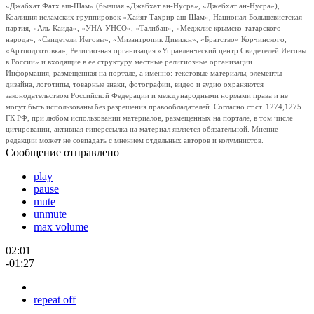
«Джабхат Фатх аш-Шам» (бывшая «Джабхат ан-Нусра», «Джебхат ан-Нусра»),
Коалиция исламских группировок «Хайят Тахрир аш-Шам», Национал-Большевистская
партия, «Аль-Каида», «УНА-УНСО», «Талибан», «Меджлис крымско-татарского
народа», «Свидетели Иеговы», «Мизантропик Дивижн», «Братство» Корчинского,
«Артподготовка», Религиозная организация «Управленческий центр Свидетелей Иеговы
в России» и входящие в ее структуру местные религиозные организации.
Информация, размещенная на портале, а именно: текстовые материалы, элементы
дизайна, логотипы, товарные знаки, фотографии, видео и аудио охраняются
законодательством Российской Федерации и международными нормами права и не
могут быть использованы без разрешения правообладателей. Согласно ст.ст. 1274,1275
ГК РФ, при любом использовании материалов, размещенных на портале, в том числе
цитировании, активная гиперссылка на материал является обязательной. Мнение
редакции может не совпадать с мнением отдельных авторов и колумнистов.
Сообщение отправлено
play
pause
mute
unmute
max volume
02:01
-01:27
repeat off