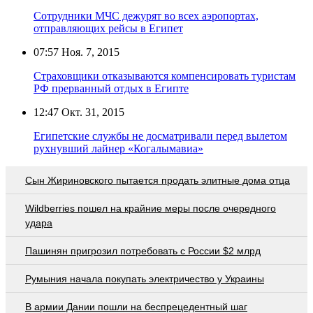
Сотрудники МЧС дежурят во всех аэропортах,
отправляющих рейсы в Египет
07:57
Ноя. 7, 2015
Страховщики отказываются компенсировать туристам
РФ прерванный отдых в Египте
12:47
Окт. 31, 2015
Египетские службы не досматривали перед вылетом
рухнувший лайнер «Когалымавиа»
Сын Жириновского пытается продать элитные дома отца
Wildberries пошел на крайние меры после очередного
удара
Пашинян пригрозил потребовать c России $2 млрд
Румыния начала покупать электричество у Украины
В армии Дании пошли на беспрецедентный шаг