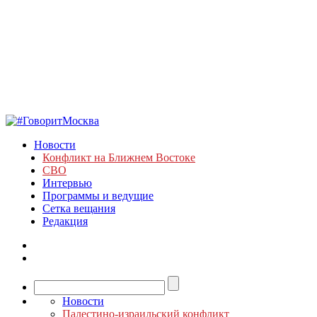
Новости
Конфликт на Ближнем Востоке
СВО
Интервью
Программы и ведущие
Сетка вещания
Редакция
Новости
Палестино-израильский конфликт