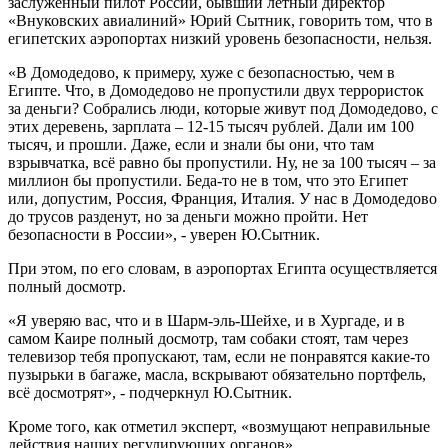
заслуженный пилот России, бывший лётный директор
«Внуковских авиалиний» Юрий Сытник, говорить том, что в
египетских аэропортах низкий уровень безопасности, нельзя.
«В Домодедово, к примеру, хуже с безопасностью, чем в
Египте. Что, в Домодедово не пропустили двух террористок
за деньги? Собрались люди, которые живут под Домодедово, с
этих деревень, зарплата – 12-15 тысяч рублей. Дали им 100
тысяч, и прошли. Даже, если и знали бы они, что там
взрывчатка, всё равно бы пропустили. Ну, не за 100 тысяч – за
миллион бы пропустили. Беда-то не в том, что это Египет
или, допустим, Россия, Франция, Италия. У нас в Домодедово
до трусов разденут, но за деньги можно пройти. Нет
безопасности в России», - уверен Ю.Сытник.
При этом, по его словам, в аэропортах Египта осуществляется
полный досмотр.
«Я уверяю вас, что и в Шарм-эль-Шейхе, и в Хургаде, и в
самом Каире полный досмотр, там собаки стоят, там через
телевизор тебя пропускают, там, если не понравятся какие-то
пузырьки в багаже, масла, вскрывают обязательно портфель,
всё досмотрят», - подчеркнул Ю.Сытник.
Кроме того, как отметил эксперт, «возмущают неправильные
действия наших регулирующих органов».