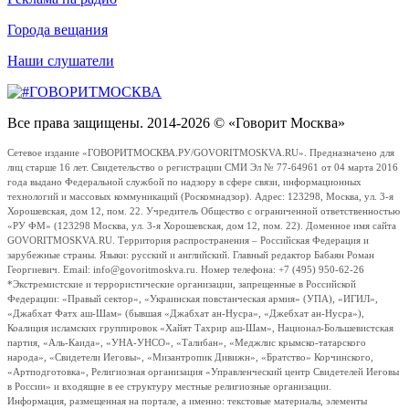
Города вещания
Наши слушатели
Все права защищены. 2014-2026 © «Говорит Москва»
Сетевое издание «ГОВОРИТМОСКВА.РУ/GOVORITMOSKVA.RU». Предназначено для
лиц старше 16 лет. Свидетельство о регистрации СМИ Эл № 77-64961 от 04 марта 2016
года выдано Федеральной службой по надзору в сфере связи, информационных
технологий и массовых коммуникаций (Роскомнадзор). Адрес: 123298, Москва, ул. 3-я
Хорошевская, дом 12, пом. 22. Учредитель Общество с ограниченной ответственностью
«РУ ФМ» (123298 Москва, ул. 3-я Хорошевская, дом 12, пом. 22). Доменное имя сайта
GOVORITMOSKVA.RU. Территория распространения – Российская Федерация и
зарубежные страны. Языки: русский и английский. Главный редактор Бабаян Роман
Георгиевич. Email: info@govoritmoskva.ru. Номер телефона: +7 (495) 950-62-26
*Экстремистские и террористические организации, запрещенные в Российской
Федерации: «Правый сектор», «Украинская повстанческая армия» (УПА), «ИГИЛ»,
«Джабхат Фатх аш-Шам» (бывшая «Джабхат ан-Нусра», «Джебхат ан-Нусра»),
Коалиция исламских группировок «Хайят Тахрир аш-Шам», Национал-Большевистская
партия, «Аль-Каида», «УНА-УНСО», «Талибан», «Меджлис крымско-татарского
народа», «Свидетели Иеговы», «Мизантропик Дивижн», «Братство» Корчинского,
«Артподготовка», Религиозная организация «Управленческий центр Свидетелей Иеговы
в России» и входящие в ее структуру местные религиозные организации.
Информация, размещенная на портале, а именно: текстовые материалы, элементы