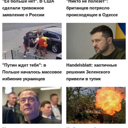
"Ее больше нет". В США
"Никто не полезет":
сделали тревожное
британцев потрясло
заявление о России
происходящее в Одессе
"Путин ждет тебя": в
Handelsblatt: хаотичные
Польше началось массовое
решения Зеленского
избиение украинцев
привели в тупик