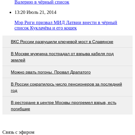
Валерию в чёрный список
13:20
Июль 21, 2014
Мэр Риги призвал МИД Латвии внести в чёрный
список Куклачёва и его кошек
ВКС России разрушили ключевой мост в Славянске
В Москве мужчина пострадал от взрыва кабеля под
землей
Можно рвать погоны. Провал Драпатого
В России сократилось число пенсионеров за последний
год
В ресторане в центре Москвы прогремел взрыв, есть
погибшие
Связь с эфиром