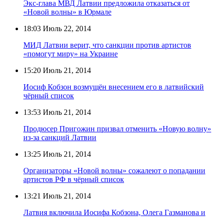
Экс-глава МВД Латвии предложила отказаться от
«Новой волны» в Юрмале
18:03
Июль 22, 2014
МИД Латвии верит, что санкции против артистов
«помогут миру» на Украине
15:20
Июль 21, 2014
Иосиф Кобзон возмущён внесением его в латвийский
чёрный список
13:53
Июль 21, 2014
Продюсер Пригожин призвал отменить «Новую волну»
из-за санкций Латвии
13:25
Июль 21, 2014
Организаторы «Новой волны» сожалеют о попадании
артистов РФ в чёрный список
13:21
Июль 21, 2014
Латвия включила Иосифа Кобзона, Олега Газманова и