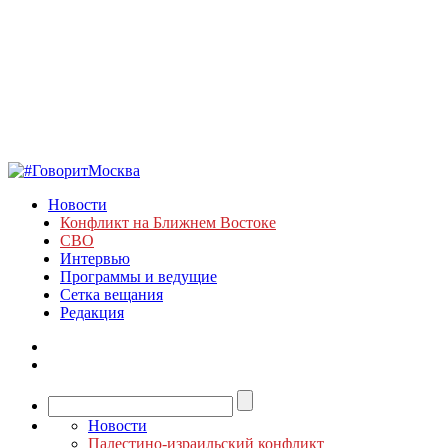
Новости
Конфликт на Ближнем Востоке
СВО
Интервью
Программы и ведущие
Сетка вещания
Редакция
Новости
Палестино-израильский конфликт