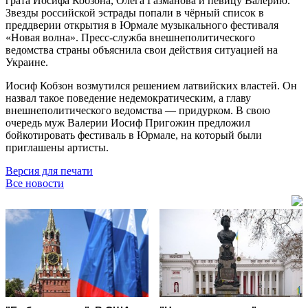
грата Иосифа Кобзона, Олега Газманова и певицу Валерию.
Звезды российской эстрады попали в чёрный список в
преддверии открытия в Юрмале музыкального фестиваля
«Новая волна». Пресс-служба внешнеполитического
ведомства страны объяснила свои действия ситуацией на
Украине.
Иосиф Кобзон возмутился решением латвийских властей. Он
назвал такое поведение недемократическим, а главу
внешнеполитического ведомства — придурком. В свою
очередь муж Валерии Иосиф Пригожин предложил
бойкотировать фестиваль в Юрмале, на который были
приглашены артисты.
Версия для печати
Все новости