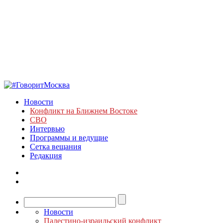
Новости
Конфликт на Ближнем Востоке
СВО
Интервью
Программы и ведущие
Сетка вещания
Редакция
Новости
Палестино-израильский конфликт