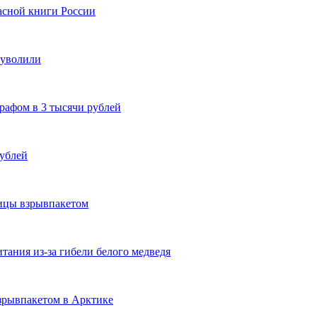
асной книги России
 уволили
рафом в 3 тысячи рублей
рублей
дицы взрывпакетом
тания из-за гибели белого медведя
взрывпакетом в Арктике