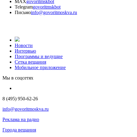
MAX
govoritmskbot
Telegram
govoritmskbot
Письмо
info@govoritmoskva.ru
Новости
Интервью
Программы и ведущие
Сетка вещания
Мобильное приложение
Мы в соцсетях
8 (495) 950-62-26
info@govoritmoskva.ru
Реклама на радио
Города вещания