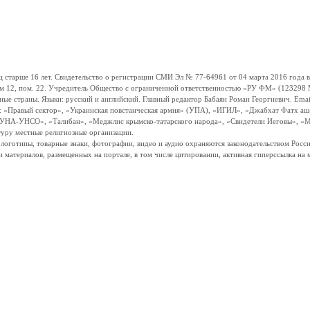
ше 16 лет. Свидетельство о регистрации СМИ Эл № 77-64961 от 04 марта 2016 года вы
ом 12, пом. 22. Учредитель Общество с ограниченной ответственностью «РУ ФМ» (123298 Мо
траны. Языки: русский и английский. Главный редактор Бабаян Роман Георгиевич. Email:
и: «Правый сектор», «Украинская повстанческая армия» (УПА), «ИГИЛ», «Джабхат Фатх а
«УНА-УНСО», «Талибан», «Меджлис крымско-татарского народа», «Свидетели Иеговы», «М
туру местные религиозные организации.
, логотипы, товарные знаки, фотографии, видео и аудио охраняются законодательством Ро
и материалов, размещенных на портале, в том числе цитировании, активная гиперссылка на 