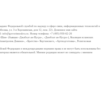
дано Федеральной службой по надзору в сфере связи, информационных технологий и
сква, ул. 3-я Хорошевская, дом 12, пом. 22). Доменное имя сайта
 info@govoritmoskva.ru. Номер телефона: +7 (495) 950-62-26
ш-Шам» (бывшая «Джабхат ан-Нусра», «Джебхат ан-Нусра»), Коалиция исламских
изантропик Дивижн», «Братство» Корчинского, «Артподготовка», Религиозная
ссийской Федерации и международными нормами права и не могут быть использованы без
материал является обязательной. Мнение редакции может не совпадать с мнением