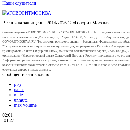
Наши слушатели
Все права защищены. 2014-2026 © «Говорит Москва»
Сетевое издание «ГОВОРИТМОСКВА.РУ/GOVORITMOSKVA.RU». Предназначено для лиц стар
массовых коммуникаций (Роскомнадзор). Адрес: 123298, Москва, ул. 3-я Хорошевская, д
GOVORITMOSKVA.RU. Территория распространения – Российская Федерация и зарубежные с
*Экстремистские и террористические организации, запрещенные в Российской Федераци
группировок «Хайят Тахрир аш-Шам», Национал-Большевистская партия, «Аль-Каида», 
организация «Управленческий центр Свидетелей Иеговы в России» и входящие в ее струк
Информация, размещенная на портале, а именно: текстовые материалы, элементы дизайна
разрешения правообладателей. Согласно ст.ст. 1274,1275 ГК РФ, при любом использовани
отдельных авторов и колумнистов.
Сообщение отправлено
play
pause
mute
unmute
max volume
02:01
-01:27