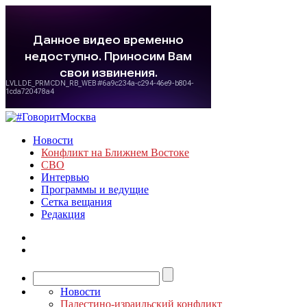
Новости
Конфликт на Ближнем Востоке
СВО
Интервью
Программы и ведущие
Сетка вещания
Редакция
Новости
Палестино-израильский конфликт