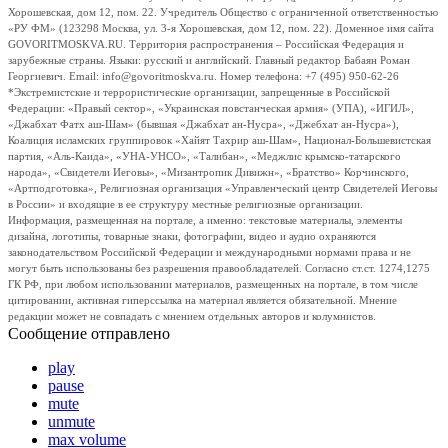
Хорошевская, дом 12, пом. 22. Учредитель Общество с ограниченной ответственностью
«РУ ФМ» (123298 Москва, ул. 3-я Хорошевская, дом 12, пом. 22). Доменное имя сайта
GOVORITMOSKVA.RU. Территория распространения – Российская Федерация и
зарубежные страны. Языки: русский и английский. Главный редактор Бабаян Роман
Георгиевич. Email: info@govoritmoskva.ru. Номер телефона: +7 (495) 950-62-26
*Экстремистские и террористические организации, запрещенные в Российской
Федерации: «Правый сектор», «Украинская повстанческая армия» (УПА), «ИГИЛ»,
«Джабхат Фатх аш-Шам» (бывшая «Джабхат ан-Нусра», «Джебхат ан-Нусра»),
Коалиция исламских группировок «Хайят Тахрир аш-Шам», Национал-Большевистская
партия, «Аль-Каида», «УНА-УНСО», «Талибан», «Меджлис крымско-татарского
народа», «Свидетели Иеговы», «Мизантропик Дивижн», «Братство» Корчинского,
«Артподготовка», Религиозная организация «Управленческий центр Свидетелей Иеговы
в России» и входящие в ее структуру местные религиозные организации.
Информация, размещенная на портале, а именно: текстовые материалы, элементы
дизайна, логотипы, товарные знаки, фотографии, видео и аудио охраняются
законодательством Российской Федерации и международными нормами права и не
могут быть использованы без разрешения правообладателей. Согласно ст.ст. 1274,1275
ГК РФ, при любом использовании материалов, размещенных на портале, в том числе
цитировании, активная гиперссылка на материал является обязательной. Мнение
редакции может не совпадать с мнением отдельных авторов и колумнистов.
Сообщение отправлено
play
pause
mute
unmute
max volume