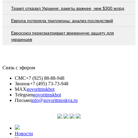
Трамп отказал Украине: ракеты важнее, чем $300 млрд
Европа потеряла триллионы: анализ последствий
Евросоюз пересматривает временную защиту для
украинцев
Связь с эфиром
СМС
+7 (925) 88-88-948
Звонок
+7 (495) 73-73-948
MAX
govoritmskbot
Telegram
govoritmskbot
Письмо
info@govoritmoskva.ru
Новости