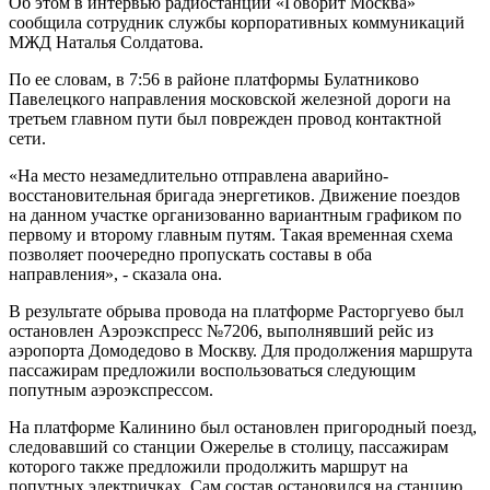
Об этом в интервью радиостанции «Говорит Москва»
сообщила сотрудник службы корпоративных коммуникаций
МЖД Наталья Солдатова.
По ее словам, в 7:56 в районе платформы Булатниково
Павелецкого направления московской железной дороги на
третьем главном пути был поврежден провод контактной
сети.
«На место незамедлительно отправлена аварийно-
восстановительная бригада энергетиков. Движение поездов
на данном участке организованно вариантным графиком по
первому и второму главным путям. Такая временная схема
позволяет поочередно пропускать составы в оба
направления», - сказала она.
В результате обрыва провода на платформе Расторгуево был
остановлен Аэроэкспресс №7206, выполнявший рейс из
аэропорта Домодедово в Москву. Для продолжения маршрута
пассажирам предложили воспользоваться следующим
попутным аэроэкспрессом.
На платформе Калинино был остановлен пригородный поезд,
следовавший со станции Ожерелье в столицу, пассажирам
которого также предложили продолжить маршрут на
попутных электричках. Сам состав остановился на станцию