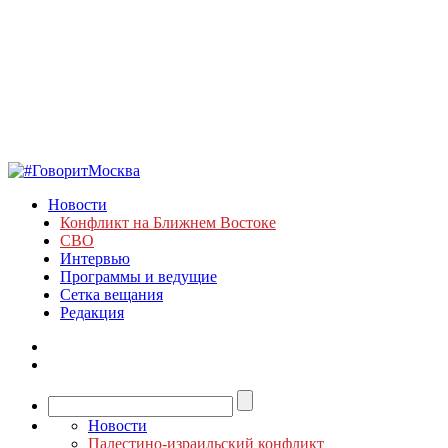
Новости
Конфликт на Ближнем Востоке
СВО
Интервью
Программы и ведущие
Сетка вещания
Редакция
Новости
Палестино-израильский конфликт