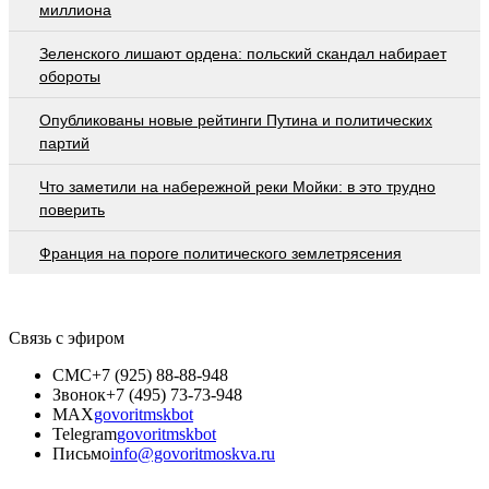
миллиона
Зеленского лишают ордена: польский скандал набирает
обороты
Опубликованы новые рейтинги Путина и политических
партий
Что заметили на набережной реки Мойки: в это трудно
поверить
Франция на пороге политического землетрясения
Связь с эфиром
СМС
+7 (925) 88-88-948
Звонок
+7 (495) 73-73-948
MAX
govoritmskbot
Telegram
govoritmskbot
Письмо
info@govoritmoskva.ru