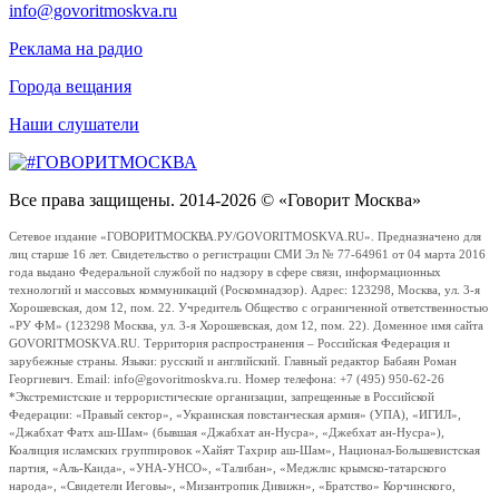
info@govoritmoskva.ru
Реклама на радио
Города вещания
Наши слушатели
Все права защищены. 2014-2026 © «Говорит Москва»
Сетевое издание «ГОВОРИТМОСКВА.РУ/GOVORITMOSKVA.RU». Предназначено для
лиц старше 16 лет. Свидетельство о регистрации СМИ Эл № 77-64961 от 04 марта 2016
года выдано Федеральной службой по надзору в сфере связи, информационных
технологий и массовых коммуникаций (Роскомнадзор). Адрес: 123298, Москва, ул. 3-я
Хорошевская, дом 12, пом. 22. Учредитель Общество с ограниченной ответственностью
«РУ ФМ» (123298 Москва, ул. 3-я Хорошевская, дом 12, пом. 22). Доменное имя сайта
GOVORITMOSKVA.RU. Территория распространения – Российская Федерация и
зарубежные страны. Языки: русский и английский. Главный редактор Бабаян Роман
Георгиевич. Email: info@govoritmoskva.ru. Номер телефона: +7 (495) 950-62-26
*Экстремистские и террористические организации, запрещенные в Российской
Федерации: «Правый сектор», «Украинская повстанческая армия» (УПА), «ИГИЛ»,
«Джабхат Фатх аш-Шам» (бывшая «Джабхат ан-Нусра», «Джебхат ан-Нусра»),
Коалиция исламских группировок «Хайят Тахрир аш-Шам», Национал-Большевистская
партия, «Аль-Каида», «УНА-УНСО», «Талибан», «Меджлис крымско-татарского
народа», «Свидетели Иеговы», «Мизантропик Дивижн», «Братство» Корчинского,