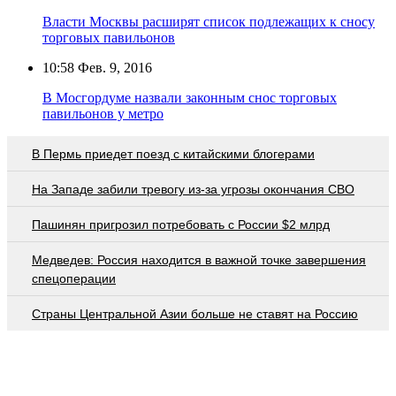
Власти Москвы расширят список подлежащих к сносу
торговых павильонов
10:58
Фев. 9, 2016
В Мосгордуме назвали законным снос торговых
павильонов у метро
В Пермь приедет поезд с китайскими блогерами
На Западе забили тревогу из-за угрозы окончания СВО
Пашинян пригрозил потребовать c России $2 млрд
Медведев: Россия находится в важной точке завершения
спецоперации
Страны Центральной Азии больше не ставят на Россию