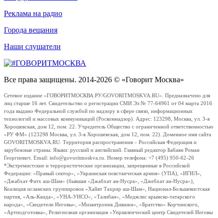
Реклама на радио
Города вещания
Наши слушатели
Все права защищены. 2014-2026 © «Говорит Москва»
Сетевое издание «ГОВОРИТМОСКВА.РУ/GOVORITMOSKVA.RU». Предназначено для
лиц старше 16 лет. Свидетельство о регистрации СМИ Эл № 77-64961 от 04 марта 2016
года выдано Федеральной службой по надзору в сфере связи, информационных
технологий и массовых коммуникаций (Роскомнадзор). Адрес: 123298, Москва, ул. 3-я
Хорошевская, дом 12, пом. 22. Учредитель Общество с ограниченной ответственностью
«РУ ФМ» (123298 Москва, ул. 3-я Хорошевская, дом 12, пом. 22). Доменное имя сайта
GOVORITMOSKVA.RU. Территория распространения – Российская Федерация и
зарубежные страны. Языки: русский и английский. Главный редактор Бабаян Роман
Георгиевич. Email: info@govoritmoskva.ru. Номер телефона: +7 (495) 950-62-26
*Экстремистские и террористические организации, запрещенные в Российской
Федерации: «Правый сектор», «Украинская повстанческая армия» (УПА), «ИГИЛ»,
«Джабхат Фатх аш-Шам» (бывшая «Джабхат ан-Нусра», «Джебхат ан-Нусра»),
Коалиция исламских группировок «Хайят Тахрир аш-Шам», Национал-Большевистская
партия, «Аль-Каида», «УНА-УНСО», «Талибан», «Меджлис крымско-татарского
народа», «Свидетели Иеговы», «Мизантропик Дивижн», «Братство» Корчинского,
«Артподготовка», Религиозная организация «Управленческий центр Свидетелей Иеговы