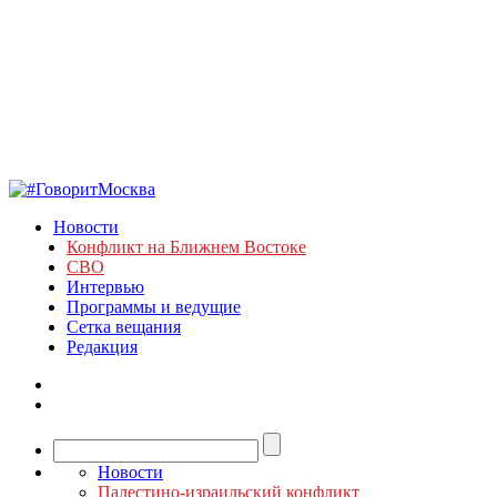
Новости
Конфликт на Ближнем Востоке
СВО
Интервью
Программы и ведущие
Сетка вещания
Редакция
Новости
Палестино-израильский конфликт