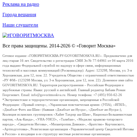
Реклама на радио
Города вещания
Наши слушатели
Все права защищены. 2014-2026 © «Говорит Москва»
Сетевое издание «ГОВОРИТМОСКВА.РУ/GOVORITMOSKVA.RU». Предназначено для
лиц старше 16 лет. Свидетельство о регистрации СМИ Эл № 77-64961 от 04 марта 2016
года выдано Федеральной службой по надзору в сфере связи, информационных
технологий и массовых коммуникаций (Роскомнадзор). Адрес: 123298, Москва, ул. 3-я
Хорошевская, дом 12, пом. 22. Учредитель Общество с ограниченной ответственностью
«РУ ФМ» (123298 Москва, ул. 3-я Хорошевская, дом 12, пом. 22). Доменное имя сайта
GOVORITMOSKVA.RU. Территория распространения – Российская Федерация и
зарубежные страны. Языки: русский и английский. Главный редактор Бабаян Роман
Георгиевич. Email: info@govoritmoskva.ru. Номер телефона: +7 (495) 950-62-26
*Экстремистские и террористические организации, запрещенные в Российской
Федерации: «Правый сектор», «Украинская повстанческая армия» (УПА), «ИГИЛ»,
«Джабхат Фатх аш-Шам» (бывшая «Джабхат ан-Нусра», «Джебхат ан-Нусра»),
Коалиция исламских группировок «Хайят Тахрир аш-Шам», Национал-Большевистская
партия, «Аль-Каида», «УНА-УНСО», «Талибан», «Меджлис крымско-татарского
народа», «Свидетели Иеговы», «Мизантропик Дивижн», «Братство» Корчинского,
«Артподготовка», Религиозная организация «Управленческий центр Свидетелей Иеговы
в России» и входящие в ее структуру местные религиозные организации.