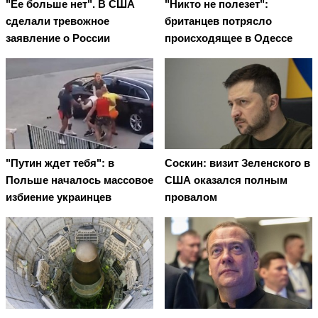
"Ее больше нет". В США
"Никто не полезет":
сделали тревожное
британцев потрясло
заявление о России
происходящее в Одессе
"Путин ждет тебя": в
Соскин: визит Зеленского в
Польше началось массовое
США оказался полным
избиение украинцев
провалом