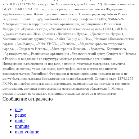
«РУ ФМ» (123298 Москва, ул. 3-я Хорошевская, дом 12, пом. 22). Доменное имя сайта
GOVORITMOSKVA.RU. Территория распространения – Российская Федерация и
зарубежные страны. Языки: русский и английский. Главный редактор Бабаян Роман
Георгиевич. Email: info@govoritmoskva.ru. Номер телефона: +7 (495) 950-62-26
*Экстремистские и террористические организации, запрещенные в Российской
Федерации: «Правый сектор», «Украинская повстанческая армия» (УПА), «ИГИЛ»,
«Джабхат Фатх аш-Шам» (бывшая «Джабхат ан-Нусра», «Джебхат ан-Нусра»),
Коалиция исламских группировок «Хайят Тахрир аш-Шам», Национал-Большевистская
партия, «Аль-Каида», «УНА-УНСО», «Талибан», «Меджлис крымско-татарского
народа», «Свидетели Иеговы», «Мизантропик Дивижн», «Братство» Корчинского,
«Артподготовка», Религиозная организация «Управленческий центр Свидетелей Иеговы
в России» и входящие в ее структуру местные религиозные организации.
Информация, размещенная на портале, а именно: текстовые материалы, элементы
дизайна, логотипы, товарные знаки, фотографии, видео и аудио охраняются
законодательством Российской Федерации и международными нормами права и не
могут быть использованы без разрешения правообладателей. Согласно ст.ст. 1274,1275
ГК РФ, при любом использовании материалов, размещенных на портале, в том числе
цитировании, активная гиперссылка на материал является обязательной. Мнение
редакции может не совпадать с мнением отдельных авторов и колумнистов.
Сообщение отправлено
play
pause
mute
unmute
max volume