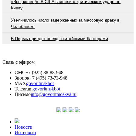
«Все, конец!». В США заявили о критическом ударе по
Киеву
Увеличилось число задержанных за массовую драку в
Челябинске
В Пермь приедет поезд с китайскими блогерами
Связь с эфиром
СМС
+7 (925) 88-88-948
Звонок
+7 (495) 73-73-948
MAX
govoritmskbot
Telegram
govoritmskbot
Письмо
info@govoritmoskva.ru
Новости
Интервью