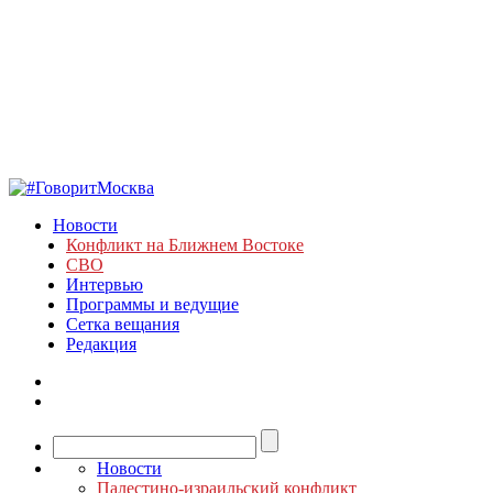
Новости
Конфликт на Ближнем Востоке
СВО
Интервью
Программы и ведущие
Сетка вещания
Редакция
Новости
Палестино-израильский конфликт