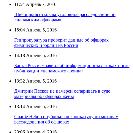
11:54
Апрель 7, 2016
Швейцария открыла уголовное расследование по
«панамским офшорам»
15:04
Апрель 5, 2016
Генпрокуратура проверит данные об офшорах
физических и юрлиц из России
14:18
Апрель 5, 2016
Банк «Россия» заявил об информационных атаках после
публикации «панамского архива»
13:32
Апрель 5, 2016
Дмитрий Песков не намерен оспаривать в суде
материалы об офшорах жены
13:14
Апрель 5, 2016
Charlie Hebdo опубликовал карикатуру по мотивам
расследования об офшорах
23:06
Апрель 4, 2016