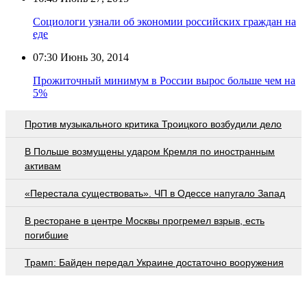
Социологи узнали об экономии российских граждан на
еде
07:30
Июнь 30, 2014
Прожиточный минимум в России вырос больше чем на
5%
Против музыкального критика Троицкого возбудили дело
В Польше возмущены ударом Кремля по иностранным
активам
«Перестала существовать». ЧП в Одессе напугало Запад
В ресторане в центре Москвы прогремел взрыв, есть
погибшие
Трамп: Байден передал Украине достаточно вооружения