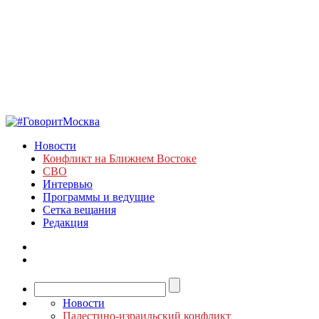
Новости
Конфликт на Ближнем Востоке
СВО
Интервью
Программы и ведущие
Сетка вещания
Редакция
Новости
Палестино-израильский конфликт