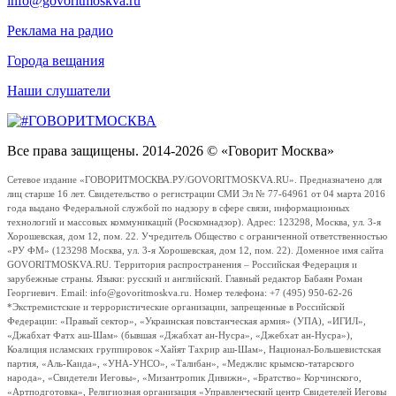
info@govoritmoskva.ru
Реклама на радио
Города вещания
Наши слушатели
Все права защищены. 2014-2026 © «Говорит Москва»
Сетевое издание «ГОВОРИТМОСКВА.РУ/GOVORITMOSKVA.RU». Предназначено для
лиц старше 16 лет. Свидетельство о регистрации СМИ Эл № 77-64961 от 04 марта 2016
года выдано Федеральной службой по надзору в сфере связи, информационных
технологий и массовых коммуникаций (Роскомнадзор). Адрес: 123298, Москва, ул. 3-я
Хорошевская, дом 12, пом. 22. Учредитель Общество с ограниченной ответственностью
«РУ ФМ» (123298 Москва, ул. 3-я Хорошевская, дом 12, пом. 22). Доменное имя сайта
GOVORITMOSKVA.RU. Территория распространения – Российская Федерация и
зарубежные страны. Языки: русский и английский. Главный редактор Бабаян Роман
Георгиевич. Email: info@govoritmoskva.ru. Номер телефона: +7 (495) 950-62-26
*Экстремистские и террористические организации, запрещенные в Российской
Федерации: «Правый сектор», «Украинская повстанческая армия» (УПА), «ИГИЛ»,
«Джабхат Фатх аш-Шам» (бывшая «Джабхат ан-Нусра», «Джебхат ан-Нусра»),
Коалиция исламских группировок «Хайят Тахрир аш-Шам», Национал-Большевистская
партия, «Аль-Каида», «УНА-УНСО», «Талибан», «Меджлис крымско-татарского
народа», «Свидетели Иеговы», «Мизантропик Дивижн», «Братство» Корчинского,
«Артподготовка», Религиозная организация «Управленческий центр Свидетелей Иеговы