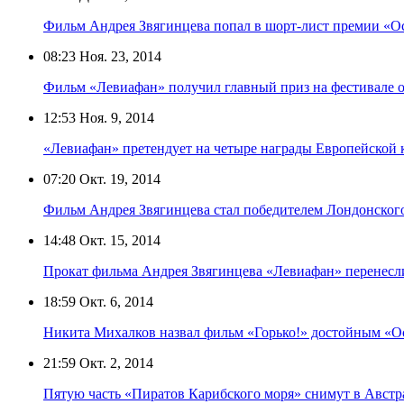
Фильм Андрея Звягинцева попал в шорт-лист премии «О
08:23
Ноя. 23, 2014
Фильм «Левиафан» получил главный приз на фестивале о
12:53
Ноя. 9, 2014
«Левиафан» претендует на четыре награды Европейской
07:20
Окт. 19, 2014
Фильм Андрея Звягинцева стал победителем Лондонског
14:48
Окт. 15, 2014
Прокат фильма Андрея Звягинцева «Левиафан» перенесли
18:59
Окт. 6, 2014
Никита Михалков назвал фильм «Горько!» достойным «О
21:59
Окт. 2, 2014
Пятую часть «Пиратов Карибского моря» снимут в Авст