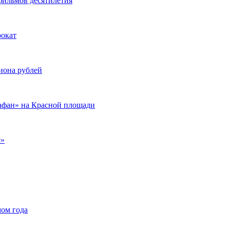
фильмов десятилетия
рокат
иона рублей
иафан» на Красной площади
с»
мом года