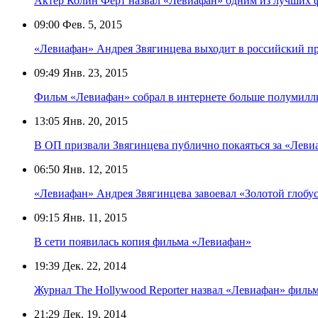
Актёр Колин Фёрт назвал «Левиафан» одним из лучших 
09:00
Фев. 5, 2015
«Левиафан» Андрея Звягинцева выходит в российский п
09:49
Янв. 23, 2015
Фильм «Левиафан» собрал в интернете больше полумилл
13:05
Янв. 20, 2015
В ОП призвали Звягинцева публично покаяться за «Лев
06:50
Янв. 12, 2015
«Левиафан» Андрея Звягинцева завоевал «Золотой глобу
09:15
Янв. 11, 2015
В сети появилась копия фильма «Левиафан»
19:39
Дек. 22, 2014
Журнал The Hollywood Reporter назвал «Левиафан» филь
21:29
Дек. 19, 2014