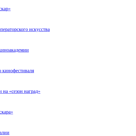
скар»
ператорского искусства
 киноакадемии
о кинофестиваля
 на «сезон наград»
скара»
ралии