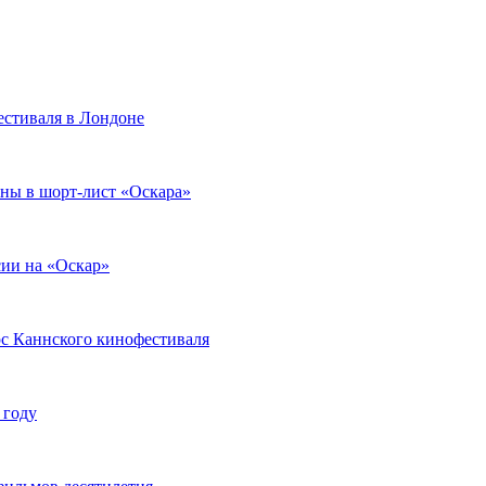
стиваля в Лондоне
ны в шорт-лист «Оскара»
ии на «Оскар»
с Каннского кинофестиваля
 году