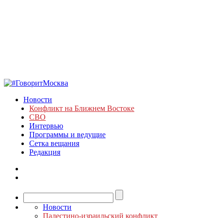
Новости
Конфликт на Ближнем Востоке
СВО
Интервью
Программы и ведущие
Сетка вещания
Редакция
Новости
Палестино-израильский конфликт