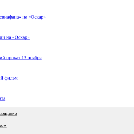
евиафана» на «Оскар»
ии на «Оскар»
ий прокат 13 ноября
ый фильм
ата
овещание
ром