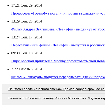
17:21
Сен. 29, 2014
Продюсеры «Горько!» выступили против выдвижения «Л
13:29
Сен. 28, 2014
Фильм Андрея Звягинцева «Левиафан» выдвинут от Росс
13:24
Сен. 17, 2014
Переозвученный фильм «Левиафан» выпустят в российск
09:30
Сен. 10, 2014
Пирс Броснан прилетел в Москву презентовать свой нов
21:29
Июль 8, 2014
Фильм «Левиафан» придётся переделывать для кинопрок
Пентагон после «гневного звонка» Трампа собрал срочное с
Bloomberg объяснил, почему Россия сближается с Мадагаска