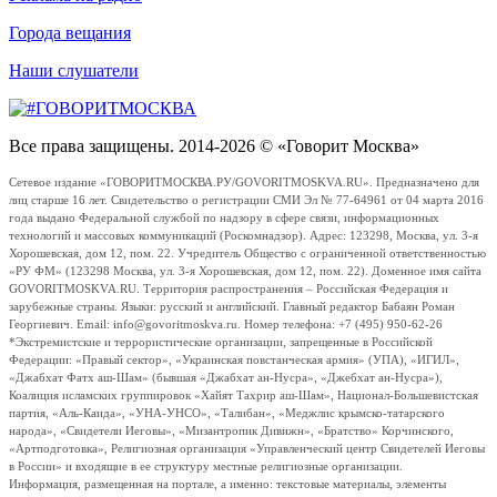
Города вещания
Наши слушатели
Все права защищены. 2014-2026 © «Говорит Москва»
Сетевое издание «ГОВОРИТМОСКВА.РУ/GOVORITMOSKVA.RU». Предназначено для
лиц старше 16 лет. Свидетельство о регистрации СМИ Эл № 77-64961 от 04 марта 2016
года выдано Федеральной службой по надзору в сфере связи, информационных
технологий и массовых коммуникаций (Роскомнадзор). Адрес: 123298, Москва, ул. 3-я
Хорошевская, дом 12, пом. 22. Учредитель Общество с ограниченной ответственностью
«РУ ФМ» (123298 Москва, ул. 3-я Хорошевская, дом 12, пом. 22). Доменное имя сайта
GOVORITMOSKVA.RU. Территория распространения – Российская Федерация и
зарубежные страны. Языки: русский и английский. Главный редактор Бабаян Роман
Георгиевич. Email: info@govoritmoskva.ru. Номер телефона: +7 (495) 950-62-26
*Экстремистские и террористические организации, запрещенные в Российской
Федерации: «Правый сектор», «Украинская повстанческая армия» (УПА), «ИГИЛ»,
«Джабхат Фатх аш-Шам» (бывшая «Джабхат ан-Нусра», «Джебхат ан-Нусра»),
Коалиция исламских группировок «Хайят Тахрир аш-Шам», Национал-Большевистская
партия, «Аль-Каида», «УНА-УНСО», «Талибан», «Меджлис крымско-татарского
народа», «Свидетели Иеговы», «Мизантропик Дивижн», «Братство» Корчинского,
«Артподготовка», Религиозная организация «Управленческий центр Свидетелей Иеговы
в России» и входящие в ее структуру местные религиозные организации.
Информация, размещенная на портале, а именно: текстовые материалы, элементы