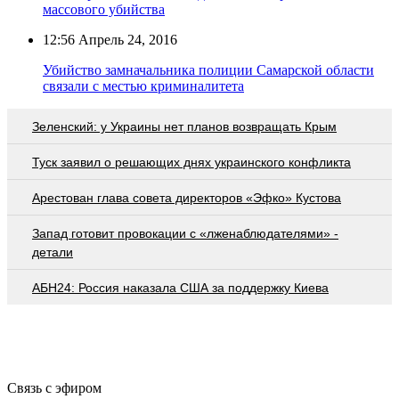
массового убийства
12:56
Апрель 24, 2016
Убийство замначальника полиции Самарской области
связали с местью криминалитета
Зеленский: у Украины нет планов возвращать Крым
Туск заявил о решающих днях украинского конфликта
Арестован глава совета директоров «Эфко» Кустова
Запад готовит провокации с «лженаблюдателями» -
детали
АБН24: Россия наказала США за поддержку Киева
Связь с эфиром