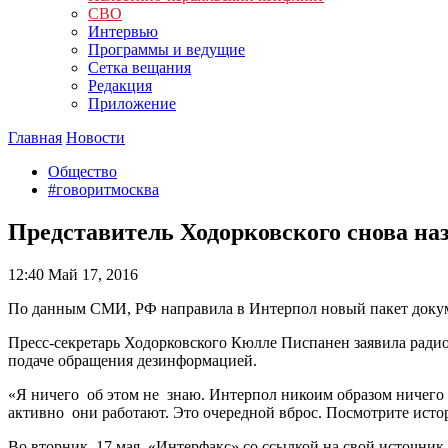
СВО
Интервью
Программы и ведущие
Сетка вещания
Редакция
Приложение
Главная
Новости
Общество
#говоритмосква
Представитель Ходорковского снова на
12:40
Май 17, 2016
По данным СМИ, РФ направила в Интерпол новый пакет докум
Пресс-секретарь Ходорковского Кюлле Писпанен заявила ради
подаче обращения дезинформацией.
«Я ничего об этом не знаю. Интерпол никоим образом ничего н
активно они работают. Это очередной вброс. Посмотрите истор
Во вторник, 17 мая, «Интерфакс» со ссылкой на свой источни