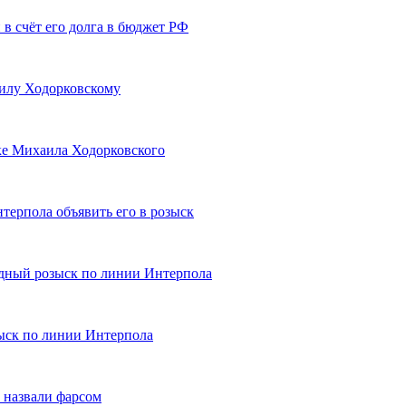
в счёт его долга в бюджет РФ
илу Ходорковскому
ске Михаила Ходорковского
терпола объявить его в розыск
дный розыск по линии Интерпола
ыск по линии Интерпола
 назвали фарсом