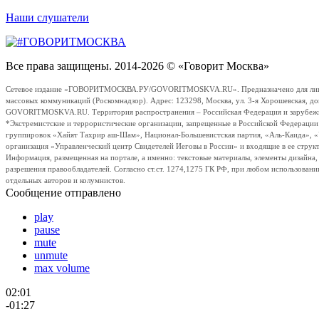
Наши слушатели
Все права защищены. 2014-2026 © «Говорит Москва»
Сетевое издание «ГОВОРИТМОСКВА.РУ/GOVORITMOSKVA.RU». Предназначено для лиц стар
массовых коммуникаций (Роскомнадзор). Адрес: 123298, Москва, ул. 3-я Хорошевская, д
GOVORITMOSKVA.RU. Территория распространения – Российская Федерация и зарубежные с
*Экстремистские и террористические организации, запрещенные в Российской Федераци
группировок «Хайят Тахрир аш-Шам», Национал-Большевистская партия, «Аль-Каида», 
организация «Управленческий центр Свидетелей Иеговы в России» и входящие в ее струк
Информация, размещенная на портале, а именно: текстовые материалы, элементы дизайна
разрешения правообладателей. Согласно ст.ст. 1274,1275 ГК РФ, при любом использовани
отдельных авторов и колумнистов.
Сообщение отправлено
play
pause
mute
unmute
max volume
02:01
-01:27