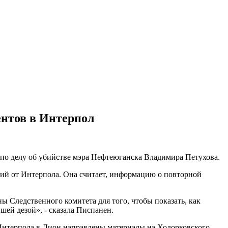
ентов в Интерпол
о делу об убийстве мэра Нефтеюганска Владимира Петухова.
ний от Интерпола. Она считает, информацию о повторной
ы Следственного комитета для того, чтобы показать, как
шей дезой», - сказала Писпанен.
 Интерпола в Лион направлены материалы на Ходорковского.