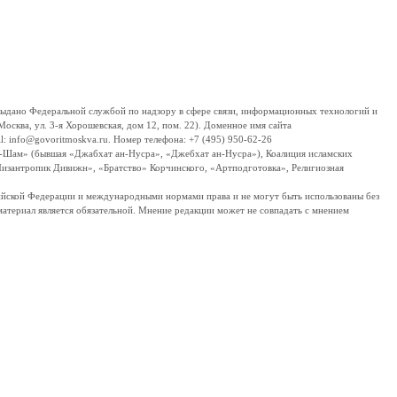
дано Федеральной службой по надзору в сфере связи, информационных технологий и
сква, ул. 3-я Хорошевская, дом 12, пом. 22). Доменное имя сайта
 info@govoritmoskva.ru. Номер телефона: +7 (495) 950-62-26
ш-Шам» (бывшая «Джабхат ан-Нусра», «Джебхат ан-Нусра»), Коалиция исламских
изантропик Дивижн», «Братство» Корчинского, «Артподготовка», Религиозная
ссийской Федерации и международными нормами права и не могут быть использованы без
материал является обязательной. Мнение редакции может не совпадать с мнением