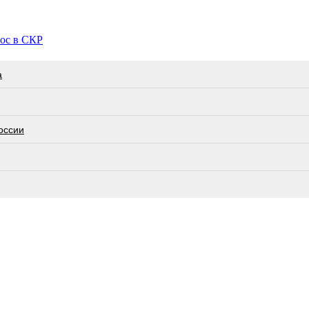
рос в СКР
а
оссии