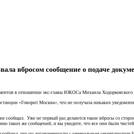
звала вбросом сообщение о подаче докум
ентов в отношении экс-главы ЮКОСа Михаила Ходорковского п
останции «Говорит Москва», что не получала никаких уведомле
е сообщал. Уже не первый раз делаются такие вбросы со сторон
ию таких же сообщений, и вы увидите, что все они были чистей
к сообщил, что по договоренности с генеральным секретариатом