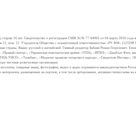
ше 16 лет. Свидетельство о регистрации СМИ Эл № 77-64961 от 04 марта 2016 года вы
ом 12, пом. 22. Учредитель Общество с ограниченной ответственностью «РУ ФМ» (123298 Мо
траны. Языки: русский и английский. Главный редактор Бабаян Роман Георгиевич. Email:
и: «Правый сектор», «Украинская повстанческая армия» (УПА), «ИГИЛ», «Джабхат Фатх а
«УНА-УНСО», «Талибан», «Меджлис крымско-татарского народа», «Свидетели Иеговы», «М
туру местные религиозные организации.
, логотипы, товарные знаки, фотографии, видео и аудио охраняются законодательством Ро
и материалов, размещенных на портале, в том числе цитировании, активная гиперссылка на 