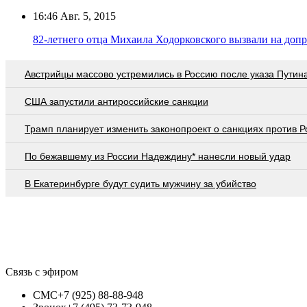
16:46
Авг. 5, 2015
82-летнего отца Михаила Ходорковского вызвали на доп
Австрийцы массово устремились в Россию после указа Путин
США запустили антироссийские санкции
Трамп планирует изменить законопроект о санкциях против Р
По бежавшему из России Надеждину* нанесли новый удар
В Екатеринбурге будут судить мужчину за убийство
Связь с эфиром
СМС
+7 (925) 88-88-948