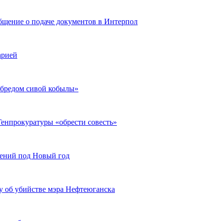
бщение о подаче документов в Интерпол
арией
«бредом сивой кобылы»
Генпрокуратуры «обрести совесть»
нений под Новый год
лу об убийстве мэра Нефтеюганска