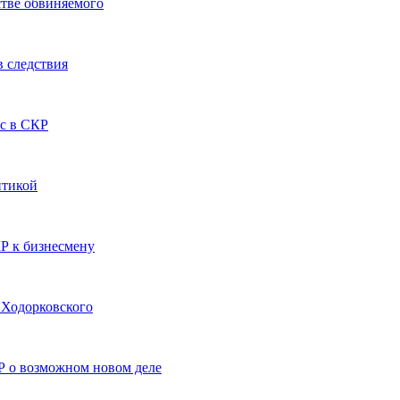
стве обвиняемого
в следствия
ос в СКР
итикой
КР к бизнесмену
 Ходорковского
Р о возможном новом деле