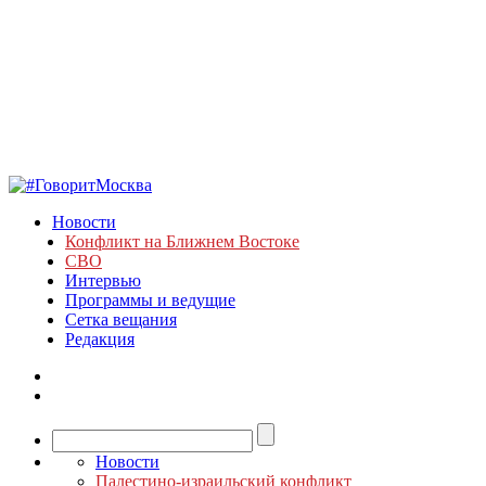
Новости
Конфликт на Ближнем Востоке
СВО
Интервью
Программы и ведущие
Сетка вещания
Редакция
Новости
Палестино-израильский конфликт