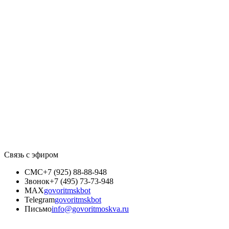
Связь с эфиром
СМС
+7 (925) 88-88-948
Звонок
+7 (495) 73-73-948
MAX
govoritmskbot
Telegram
govoritmskbot
Письмо
info@govoritmoskva.ru