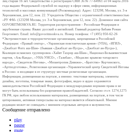
лиц старше 16 лет. Свидетельство о регистрации СМИ Эл № 77-64961 от 04 марта 2016
года выдано Федеральной службой по надзору в сфере связи, информационных
технологий и массовых коммуникаций (Роскомнадзор). Адрес: 123298, Москва, ул. 3-я
Хорошевская, дом 12, пом. 22. Учредитель Общество с ограниченной ответственностью
«РУ ФМ» (123298 Москва, ул. 3-я Хорошевская, дом 12, пом. 22). Доменное имя сайта
GOVORITMOSKVA.RU. Территория распространения – Российская Федерация и
зарубежные страны. Языки: русский и английский. Главный редактор Бабаян Роман
Георгиевич. Email: info@govoritmoskva.ru. Номер телефона: +7 (495) 950-62-26
*Экстремистские и террористические организации, запрещенные в Российской
Федерации: «Правый сектор», «Украинская повстанческая армия» (УПА), «ИГИЛ»,
«Джабхат Фатх аш-Шам» (бывшая «Джабхат ан-Нусра», «Джебхат ан-Нусра»),
Коалиция исламских группировок «Хайят Тахрир аш-Шам», Национал-Большевистская
партия, «Аль-Каида», «УНА-УНСО», «Талибан», «Меджлис крымско-татарского
народа», «Свидетели Иеговы», «Мизантропик Дивижн», «Братство» Корчинского,
«Артподготовка», Религиозная организация «Управленческий центр Свидетелей Иеговы
в России» и входящие в ее структуру местные религиозные организации.
Информация, размещенная на портале, а именно: текстовые материалы, элементы
дизайна, логотипы, товарные знаки, фотографии, видео и аудио охраняются
законодательством Российской Федерации и международными нормами права и не
могут быть использованы без разрешения правообладателей. Согласно ст.ст. 1274,1275
ГК РФ, при любом использовании материалов, размещенных на портале, в том числе
цитировании, активная гиперссылка на материал является обязательной. Мнение
редакции может не совпадать с мнением отдельных авторов и колумнистов.
Сообщение отправлено
play
pause
mute