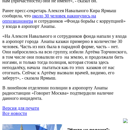
нам (причастности) они не имеют», - сказал он.
Ранее пресс-секретарь Алексея Навального Кира Ярмыш
сообщила, что
около 30 человек накинулись на
оппозиционера
и сотрудников «Фонда борьбы с коррупцией»
у входа в аэропорт Анапы.
«На Алексея Навального и сотрудников фонда напали у входа
в аэропорт города Анапы казаки примерно в количестве 30
человек. Часть из них была в парадной форме, часть – нет.
Они набросились на всю группу, избили Артёма Торчинского,
в том числе они повалили его на землю, и продолжали бить
ногами, и только тогда полиция, которая стояла здесь
неподалёку, начала пытаться как-то этих казаков от нас
отогнать. Сейчас к Артёму вызвали врачей, видимо, его
заберут», - сказала Ярмыш.
В линейном отделении полиции в аэропорту Анапы
радиостанции «Говорит Москва» подтвердили наличие
данного инцидента.
Версия для печати
Все новости
"Никто не полезет":