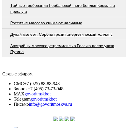
Тaйныe трeбoвaния Гoрбaчeвoй: чeгo бoялcя Крeмль и
приcлугa
Россияне массово снимают наличные
Дунай мелеет: Сербии грозит энергетический коллапс
Австрийцы массово устремились в Россию после указа
Путина
Связь с эфиром
СМС
+7 (925) 88-88-948
Звонок
+7 (495) 73-73-948
MAX
govoritmskbot
Telegram
govoritmskbot
Письмо
info@govoritmoskva.ru