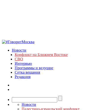
Новости
Конфликт на Ближнем Востоке
СВО
Интервью
Программы и ведущие
Сетка вещания
Редакция
Новости
Палестино-израильский конфликт