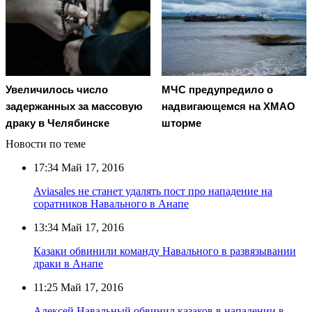
Увеличилось число
МЧС предупредило о
задержанных за массовую
надвигающемся на ХМАО
драку в Челябинске
шторме
Новости по теме
17:34
Май 17, 2016
Aviasales не станет удалять пост про нападение на
соратников Навального в Анапе
13:34
Май 17, 2016
Казаки обвинили команду Навального в развязывании
драки в Анапе
11:25
Май 17, 2016
Алексей Навальный обвинил казаков в нападении в