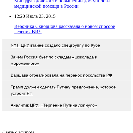
Минздрав доложил о повышении доступности
медицинской помощи в России
12:20
Июль 23, 2015
Вероника Скворцова рассказала о новом способе
лечения ВИЧ
NYT: ЦРУ втайне создало спецгруппу по Кубе
Зачем Россия бьет по складам «шоколада и
мороженного»
Варшава отреагировала на перенос посольства РФ
Трамп должен сделать Путину предложение, которое
устроит РФ
Аналитик ЦРУ: «Терпение Путина лопнуло»
Связь с эфиром