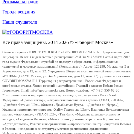
Реклама на радио
Города вещания
Наши слушатели
Все права защищены. 2014-2026 © «Говорит Москва»
Сетевое издание «ГОВОРИТМОСКВА.РУ/GOVORITMOSKVA.RU». Предназначено для
лиц старше 16 лет. Свидетельство о регистрации СМИ Эл № 77-64961 от 04 марта 2016
года выдано Федеральной службой по надзору в сфере связи, информационных
технологий и массовых коммуникаций (Роскомнадзор). Адрес: 123298, Москва, ул. 3-я
Хорошевская, дом 12, пом. 22. Учредитель Общество с ограниченной ответственностью
«РУ ФМ» (123298 Москва, ул. 3-я Хорошевская, дом 12, пом. 22). Доменное имя сайта
GOVORITMOSKVA.RU. Территория распространения – Российская Федерация и
зарубежные страны. Языки: русский и английский. Главный редактор Бабаян Роман
Георгиевич. Email: info@govoritmoskva.ru. Номер телефона: +7 (495) 950-62-26
*Экстремистские и террористические организации, запрещенные в Российской
Федерации: «Правый сектор», «Украинская повстанческая армия» (УПА), «ИГИЛ»,
«Джабхат Фатх аш-Шам» (бывшая «Джабхат ан-Нусра», «Джебхат ан-Нусра»),
Коалиция исламских группировок «Хайят Тахрир аш-Шам», Национал-Большевистская
партия, «Аль-Каида», «УНА-УНСО», «Талибан», «Меджлис крымско-татарского
народа», «Свидетели Иеговы», «Мизантропик Дивижн», «Братство» Корчинского,
«Артподготовка», Религиозная организация «Управленческий центр Свидетелей Иеговы
в России» и входящие в ее структуру местные религиозные организации.
Информация, размещенная на портале, а именно: текстовые материалы, элементы