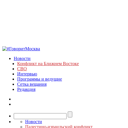
Новости
Конфликт на Ближнем Востоке
СВО
Интервью
Программы и ведущие
Сетка вещания
Редакция
Новости
Палестино-израильский конфликт