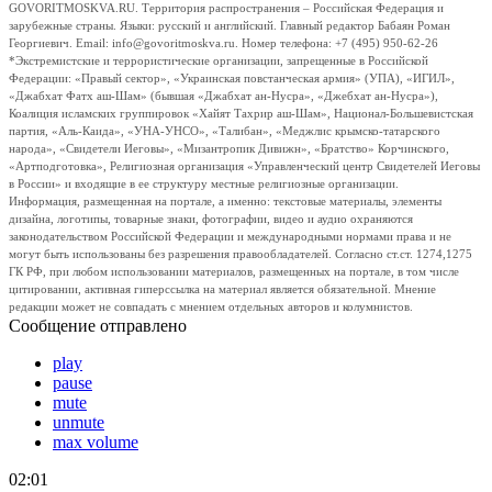
GOVORITMOSKVA.RU. Территория распространения – Российская Федерация и
зарубежные страны. Языки: русский и английский. Главный редактор Бабаян Роман
Георгиевич. Email: info@govoritmoskva.ru. Номер телефона: +7 (495) 950-62-26
*Экстремистские и террористические организации, запрещенные в Российской
Федерации: «Правый сектор», «Украинская повстанческая армия» (УПА), «ИГИЛ»,
«Джабхат Фатх аш-Шам» (бывшая «Джабхат ан-Нусра», «Джебхат ан-Нусра»),
Коалиция исламских группировок «Хайят Тахрир аш-Шам», Национал-Большевистская
партия, «Аль-Каида», «УНА-УНСО», «Талибан», «Меджлис крымско-татарского
народа», «Свидетели Иеговы», «Мизантропик Дивижн», «Братство» Корчинского,
«Артподготовка», Религиозная организация «Управленческий центр Свидетелей Иеговы
в России» и входящие в ее структуру местные религиозные организации.
Информация, размещенная на портале, а именно: текстовые материалы, элементы
дизайна, логотипы, товарные знаки, фотографии, видео и аудио охраняются
законодательством Российской Федерации и международными нормами права и не
могут быть использованы без разрешения правообладателей. Согласно ст.ст. 1274,1275
ГК РФ, при любом использовании материалов, размещенных на портале, в том числе
цитировании, активная гиперссылка на материал является обязательной. Мнение
редакции может не совпадать с мнением отдельных авторов и колумнистов.
Сообщение отправлено
play
pause
mute
unmute
max volume
02:01