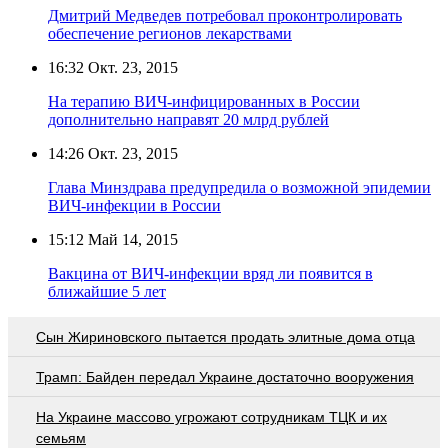
Дмитрий Медведев потребовал проконтролировать
обеспечение регионов лекарствами
16:32
Окт. 23, 2015
На терапию ВИЧ-инфицированных в России
дополнительно направят 20 млрд рублей
14:26
Окт. 23, 2015
Глава Минздрава предупредила о возможной эпидемии
ВИЧ-инфекции в России
15:12
Май 14, 2015
Вакцина от ВИЧ-инфекции вряд ли появится в
ближайшие 5 лет
Сын Жириновского пытается продать элитные дома отца
Трамп: Байден передал Украине достаточно вооружения
На Украине массово угрожают сотрудникам ТЦК и их
семьям