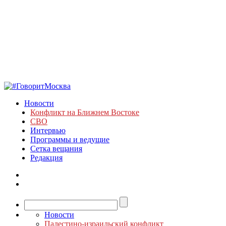
Новости
Конфликт на Ближнем Востоке
СВО
Интервью
Программы и ведущие
Сетка вещания
Редакция
Новости
Палестино-израильский конфликт