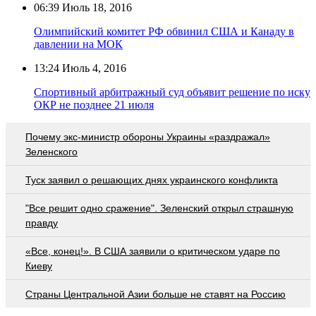
06:39
Июль 18, 2016
Олимпийский комитет РФ обвинил США и Канаду в
давлении на МОК
13:24
Июль 4, 2016
Спортивный арбитражный суд объявит решение по иску
ОКР не позднее 21 июля
Почему экс-министр обороны Украины «раздражал»
Зеленского
Туск заявил о решающих днях украинского конфликта
"Все решит одно сражение". Зеленский открыл страшную
правду
«Все, конец!». В США заявили о критическом ударе по
Киеву
Страны Центральной Азии больше не ставят на Россию