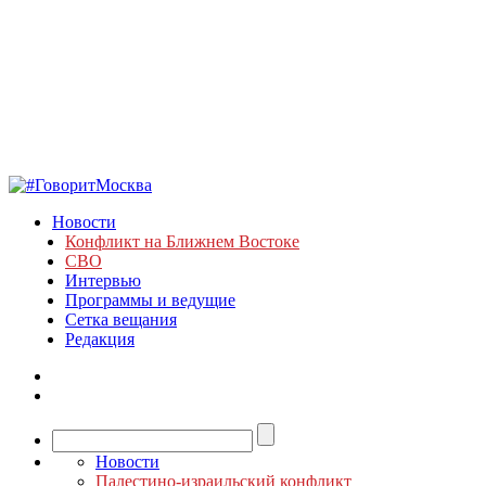
Новости
Конфликт на Ближнем Востоке
СВО
Интервью
Программы и ведущие
Сетка вещания
Редакция
Новости
Палестино-израильский конфликт