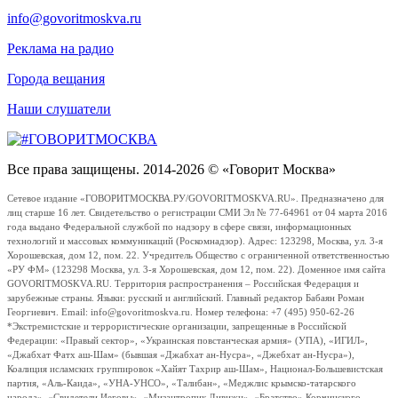
info@govoritmoskva.ru
Реклама на радио
Города вещания
Наши слушатели
Все права защищены. 2014-2026 © «Говорит Москва»
Сетевое издание «ГОВОРИТМОСКВА.РУ/GOVORITMOSKVA.RU». Предназначено для
лиц старше 16 лет. Свидетельство о регистрации СМИ Эл № 77-64961 от 04 марта 2016
года выдано Федеральной службой по надзору в сфере связи, информационных
технологий и массовых коммуникаций (Роскомнадзор). Адрес: 123298, Москва, ул. 3-я
Хорошевская, дом 12, пом. 22. Учредитель Общество с ограниченной ответственностью
«РУ ФМ» (123298 Москва, ул. 3-я Хорошевская, дом 12, пом. 22). Доменное имя сайта
GOVORITMOSKVA.RU. Территория распространения – Российская Федерация и
зарубежные страны. Языки: русский и английский. Главный редактор Бабаян Роман
Георгиевич. Email: info@govoritmoskva.ru. Номер телефона: +7 (495) 950-62-26
*Экстремистские и террористические организации, запрещенные в Российской
Федерации: «Правый сектор», «Украинская повстанческая армия» (УПА), «ИГИЛ»,
«Джабхат Фатх аш-Шам» (бывшая «Джабхат ан-Нусра», «Джебхат ан-Нусра»),
Коалиция исламских группировок «Хайят Тахрир аш-Шам», Национал-Большевистская
партия, «Аль-Каида», «УНА-УНСО», «Талибан», «Меджлис крымско-татарского
народа», «Свидетели Иеговы», «Мизантропик Дивижн», «Братство» Корчинского,