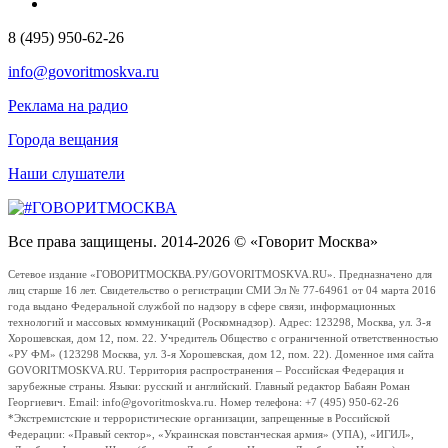
8 (495) 950-62-26
info@govoritmoskva.ru
Реклама на радио
Города вещания
Наши слушатели
Все права защищены. 2014-2026 © «Говорит Москва»
Сетевое издание «ГОВОРИТМОСКВА.РУ/GOVORITMOSKVA.RU». Предназначено для
лиц старше 16 лет. Свидетельство о регистрации СМИ Эл № 77-64961 от 04 марта 2016
года выдано Федеральной службой по надзору в сфере связи, информационных
технологий и массовых коммуникаций (Роскомнадзор). Адрес: 123298, Москва, ул. 3-я
Хорошевская, дом 12, пом. 22. Учредитель Общество с ограниченной ответственностью
«РУ ФМ» (123298 Москва, ул. 3-я Хорошевская, дом 12, пом. 22). Доменное имя сайта
GOVORITMOSKVA.RU. Территория распространения – Российская Федерация и
зарубежные страны. Языки: русский и английский. Главный редактор Бабаян Роман
Георгиевич. Email: info@govoritmoskva.ru. Номер телефона: +7 (495) 950-62-26
*Экстремистские и террористические организации, запрещенные в Российской
Федерации: «Правый сектор», «Украинская повстанческая армия» (УПА), «ИГИЛ»,