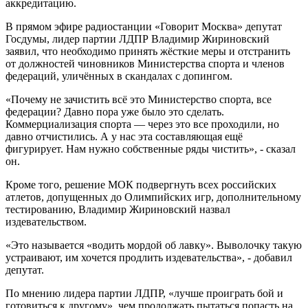
аккредитацию.
В прямом эфире радиостанции «Говорит Москва» депутат
Госдумы, лидер партии ЛДПР Владимир Жириновский
заявил, что необходимо принять жёсткие меры и отстранить
от должностей чиновников Министерства спорта и членов
федераций, уличённых в скандалах с допингом.
«Почему не зачистить всё это Министерство спорта, все
федерации? Давно пора уже было это сделать.
Коммерциализация спорта — через это все проходили, но
давно отчистились. А у нас эта составляющая ещё
фигурирует. Нам нужно собственные ряды чистить», - сказал
он.
Кроме того, решение МОК подвергнуть всех российских
атлетов, допущенных до Олимпийских игр, дополнительному
тестированию, Владимир Жириновский назвал
издевательством.
«Это называется «водить мордой об лавку». Выволочку такую
устраивают, им хочется продлить издевательства», - добавил
депутат.
По мнению лидера партии ЛДПР, «лучше проиграть бой и
готовиться к другому», чем продолжать пытаться попасть на