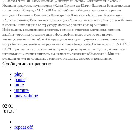
«Джабхат Фатх аш-Шам» (бывшая «Джабхат ан-Нусра», «Джебхат ан-Нусра»),
Коалиция исламских группировок «Хайят Тахрир аш-Шам», Национал-Большевистская
партия, «Аль-Каида», «УНА-УНСО», «Талибан», «Меджлис крымско-татарского
народа», «Свидетели Иеговы», «Мизантропик Дивижн», «Братство» Корчинского,
«Артподготовка», Религиозная организация «Управленческий центр Свидетелей Иеговы
в России» и входящие в ее структуру местные религиозные организации.
Информация, размещенная на портале, а именно: текстовые материалы, элементы
дизайна, логотипы, товарные знаки, фотографии, видео и аудио охраняются
законодательством Российской Федерации и международными нормами права и не
могут быть использованы без разрешения правообладателей. Согласно ст.ст. 1274,1275
ГК РФ, при любом использовании материалов, размещенных на портале, в том числе
цитировании, активная гиперссылка на материал является обязательной. Мнение
редакции может не совпадать с мнением отдельных авторов и колумнистов.
Сообщение отправлено
play
pause
mute
unmute
max volume
02:01
-01:27
repeat off