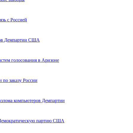
зь с Россией
еров Демпартии США
истем голосования в Аризоне
 по заказу России
взлома компьютеров Демпартии
а Демократическую партию США