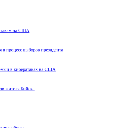
ратакам на США
 в процесс выборов президента
няемый в кибератаках на США
ов жителя Бийска
ские выборы