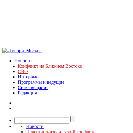
Новости
Конфликт на Ближнем Востоке
СВО
Интервью
Программы и ведущие
Сетка вещания
Редакция
Новости
Палестино-израильский конфликт