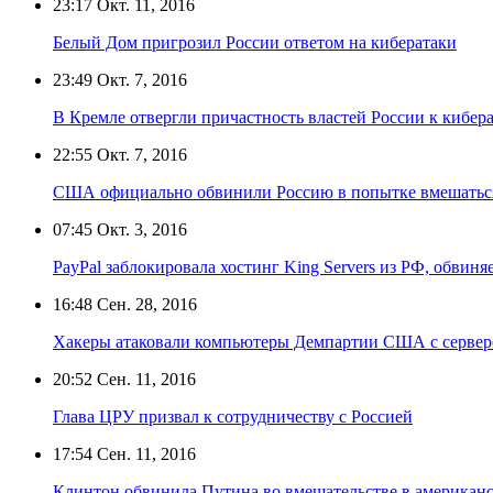
23:17
Окт. 11, 2016
Белый Дом пригрозил России ответом на кибератаки
23:49
Окт. 7, 2016
В Кремле отвергли причастность властей России к кибе
22:55
Окт. 7, 2016
США официально обвинили Россию в попытке вмешаться
07:45
Окт. 3, 2016
PayPal заблокировала хостинг King Servers из РФ, обви
16:48
Сен. 28, 2016
Хакеры атаковали компьютеры Демпартии США с сервер
20:52
Сен. 11, 2016
Глава ЦРУ призвал к сотрудничеству с Россией
17:54
Сен. 11, 2016
Клинтон обвинила Путина во вмешательстве в американ