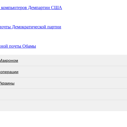
му компьютеров Демпартии США
 почты Демократической партии
нной почты Обамы
 Макроном
цоперации
 Украины