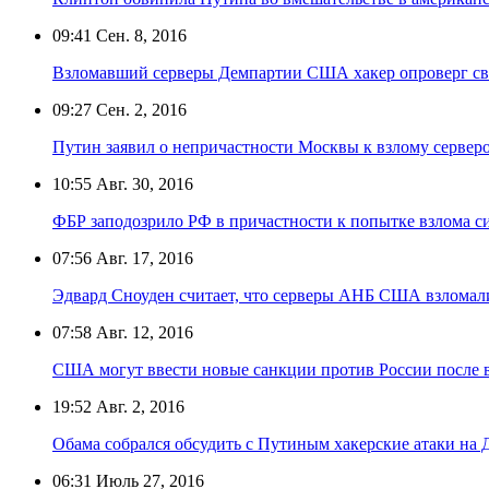
09:41
Сен. 8, 2016
Взломавший серверы Демпартии США хакер опроверг свя
09:27
Сен. 2, 2016
Путин заявил о непричастности Москвы к взлому серв
10:55
Авг. 30, 2016
ФБР заподозрило РФ в причастности к попытке взлома с
07:56
Авг. 17, 2016
Эдвард Сноуден считает, что серверы АНБ США взломали
07:58
Авг. 12, 2016
США могут ввести новые санкции против России после 
19:52
Авг. 2, 2016
Обама собрался обсудить с Путиным хакерские атаки н
06:31
Июль 27, 2016