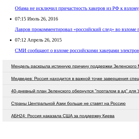
Обама не исключил причастность хакеров из РФ к взло
07:15
Июль 26, 2016
Лавров прокомментировал «российский след» во взломе
07:12
Апрель 26, 2015
СМИ сообщают о взломе российскими хакерами электро
Мендель раскрыла истинную причину поддержки Зеленского
Медведев: Россия находится в важной точке завершения спе
40-дневный план Зеленского обернулся "порталом в ад" для
Страны Центральной Азии больше не ставят на Россию
АБН24: Россия наказала США за поддержку Киева