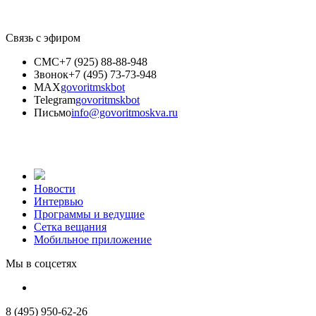
Связь с эфиром
СМС
+7 (925) 88-88-948
Звонок
+7 (495) 73-73-948
MAX
govoritmskbot
Telegram
govoritmskbot
Письмо
info@govoritmoskva.ru
Новости
Интервью
Программы и ведущие
Сетка вещания
Мобильное приложение
Мы в соцсетях
8 (495) 950-62-26