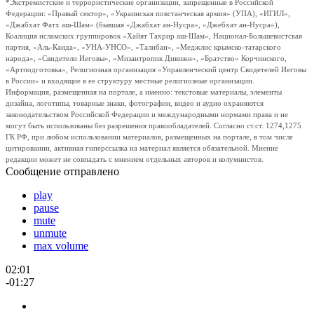
*Экстремистские и террористические организации, запрещенные в Российской
Федерации: «Правый сектор», «Украинская повстанческая армия» (УПА), «ИГИЛ»,
«Джабхат Фатх аш-Шам» (бывшая «Джабхат ан-Нусра», «Джебхат ан-Нусра»),
Коалиция исламских группировок «Хайят Тахрир аш-Шам», Национал-Большевистская
партия, «Аль-Каида», «УНА-УНСО», «Талибан», «Меджлис крымско-татарского
народа», «Свидетели Иеговы», «Мизантропик Дивижн», «Братство» Корчинского,
«Артподготовка», Религиозная организация «Управленческий центр Свидетелей Иеговы
в России» и входящие в ее структуру местные религиозные организации.
Информация, размещенная на портале, а именно: текстовые материалы, элементы
дизайна, логотипы, товарные знаки, фотографии, видео и аудио охраняются
законодательством Российской Федерации и международными нормами права и не
могут быть использованы без разрешения правообладателей. Согласно ст.ст. 1274,1275
ГК РФ, при любом использовании материалов, размещенных на портале, в том числе
цитировании, активная гиперссылка на материал является обязательной. Мнение
редакции может не совпадать с мнением отдельных авторов и колумнистов.
Сообщение отправлено
play
pause
mute
unmute
max volume
02:01
-01:27