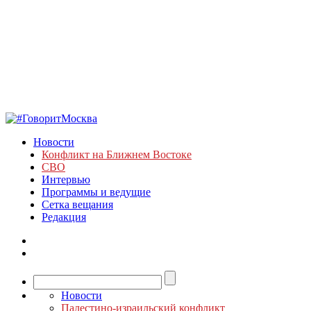
Новости
Конфликт на Ближнем Востоке
СВО
Интервью
Программы и ведущие
Сетка вещания
Редакция
Новости
Палестино-израильский конфликт