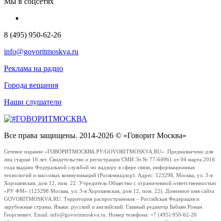
Мы в соцсетях
8 (495) 950-62-26
info@govoritmoskva.ru
Реклама на радио
Города вещания
Наши слушатели
Все права защищены. 2014-2026 © «Говорит Москва»
Сетевое издание «ГОВОРИТМОСКВА.РУ/GOVORITMOSKVA.RU». Предназначено для
лиц старше 16 лет. Свидетельство о регистрации СМИ Эл № 77-64961 от 04 марта 2016
года выдано Федеральной службой по надзору в сфере связи, информационных
технологий и массовых коммуникаций (Роскомнадзор). Адрес: 123298, Москва, ул. 3-я
Хорошевская, дом 12, пом. 22. Учредитель Общество с ограниченной ответственностью
«РУ ФМ» (123298 Москва, ул. 3-я Хорошевская, дом 12, пом. 22). Доменное имя сайта
GOVORITMOSKVA.RU. Территория распространения – Российская Федерация и
зарубежные страны. Языки: русский и английский. Главный редактор Бабаян Роман
Георгиевич. Email: info@govoritmoskva.ru. Номер телефона: +7 (495) 950-62-26