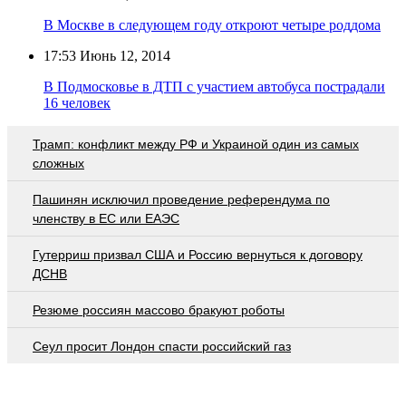
В Москве в следующем году откроют четыре роддома
17:53
Июнь 12, 2014
В Подмосковье в ДТП с участием автобуса пострадали
16 человек
Трамп: конфликт между РФ и Украиной один из самых
сложных
Пашинян исключил проведение референдума по
членству в ЕС или ЕАЭС
Гутерриш призвал США и Россию вернуться к договору
ДСНВ
Резюме россиян массово бракуют роботы
Сеул просит Лондон спасти российский газ