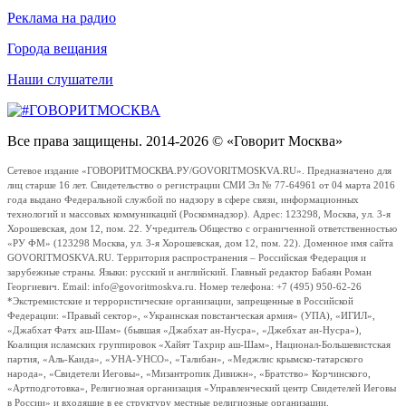
Реклама на радио
Города вещания
Наши слушатели
Все права защищены. 2014-2026 © «Говорит Москва»
Сетевое издание «ГОВОРИТМОСКВА.РУ/GOVORITMOSKVA.RU». Предназначено для
лиц старше 16 лет. Свидетельство о регистрации СМИ Эл № 77-64961 от 04 марта 2016
года выдано Федеральной службой по надзору в сфере связи, информационных
технологий и массовых коммуникаций (Роскомнадзор). Адрес: 123298, Москва, ул. 3-я
Хорошевская, дом 12, пом. 22. Учредитель Общество с ограниченной ответственностью
«РУ ФМ» (123298 Москва, ул. 3-я Хорошевская, дом 12, пом. 22). Доменное имя сайта
GOVORITMOSKVA.RU. Территория распространения – Российская Федерация и
зарубежные страны. Языки: русский и английский. Главный редактор Бабаян Роман
Георгиевич. Email: info@govoritmoskva.ru. Номер телефона: +7 (495) 950-62-26
*Экстремистские и террористические организации, запрещенные в Российской
Федерации: «Правый сектор», «Украинская повстанческая армия» (УПА), «ИГИЛ»,
«Джабхат Фатх аш-Шам» (бывшая «Джабхат ан-Нусра», «Джебхат ан-Нусра»),
Коалиция исламских группировок «Хайят Тахрир аш-Шам», Национал-Большевистская
партия, «Аль-Каида», «УНА-УНСО», «Талибан», «Меджлис крымско-татарского
народа», «Свидетели Иеговы», «Мизантропик Дивижн», «Братство» Корчинского,
«Артподготовка», Религиозная организация «Управленческий центр Свидетелей Иеговы
в России» и входящие в ее структуру местные религиозные организации.