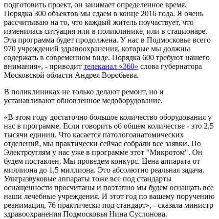
подготовить проект, он занимает определенное время.
Порядка 300 объектов мы сдаем в конце 2016 года. Я очень
рассчитываю на то, что каждый житель поучаствует, что
изменилась ситуация или в поликлинике, или в стационаре.
Эта программа будет продолжена. У нас в Подмосковье всего
970 учреждений здравоохранения, которые мы должны
содержать в современном виде. Порядка 600 требуют нашего
внимания», - приводит
телеканал «360»
слова губернатора
Московской области Андрея Воробьева.
В поликлиниках не только делают ремонт, но и
устанавливают обновленное медоборудование.
«В этом году достаточно большое количество оборудования у
нас в программе. Если говорить об общем количестве - это 2,5
тысячи единиц. Что касается патологоанатомических
отделений, мы практически сейчас собрали все заявки. По
Электроуглям у нас уже в программе этот "Микротом". Он
будем поставлен. Мы проведем конкурс. Цена аппарата от
миллиона до 1,5 миллиона. Это абсолютно реальная задача.
Ультразвуковые аппараты тоже все под стандарты
оснащенности просчитаны и поэтапно мы будем оснащать все
наши лечебные учреждения. И этот год по вашему поручению
реанимация, 76 практически под стандарт», - сказала министр
здравоохранения Подмосковья Нина Суслонова.