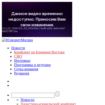
Новости
Конфликт на Ближнем Востоке
СВО
Интервью
Программы и ведущие
Сетка вещания
Редакция
Новости
Палестино-израильский конфликт