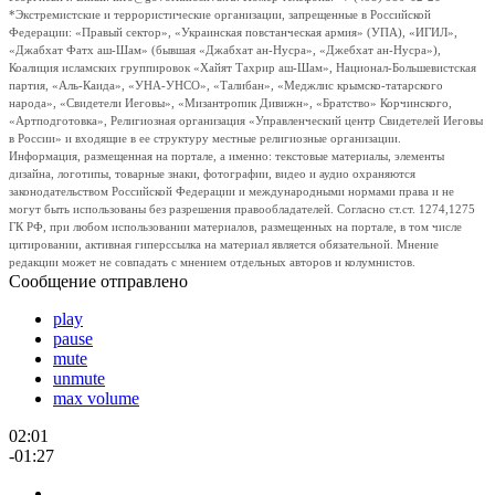
*Экстремистские и террористические организации, запрещенные в Российской
Федерации: «Правый сектор», «Украинская повстанческая армия» (УПА), «ИГИЛ»,
«Джабхат Фатх аш-Шам» (бывшая «Джабхат ан-Нусра», «Джебхат ан-Нусра»),
Коалиция исламских группировок «Хайят Тахрир аш-Шам», Национал-Большевистская
партия, «Аль-Каида», «УНА-УНСО», «Талибан», «Меджлис крымско-татарского
народа», «Свидетели Иеговы», «Мизантропик Дивижн», «Братство» Корчинского,
«Артподготовка», Религиозная организация «Управленческий центр Свидетелей Иеговы
в России» и входящие в ее структуру местные религиозные организации.
Информация, размещенная на портале, а именно: текстовые материалы, элементы
дизайна, логотипы, товарные знаки, фотографии, видео и аудио охраняются
законодательством Российской Федерации и международными нормами права и не
могут быть использованы без разрешения правообладателей. Согласно ст.ст. 1274,1275
ГК РФ, при любом использовании материалов, размещенных на портале, в том числе
цитировании, активная гиперссылка на материал является обязательной. Мнение
редакции может не совпадать с мнением отдельных авторов и колумнистов.
Сообщение отправлено
play
pause
mute
unmute
max volume
02:01
-01:27