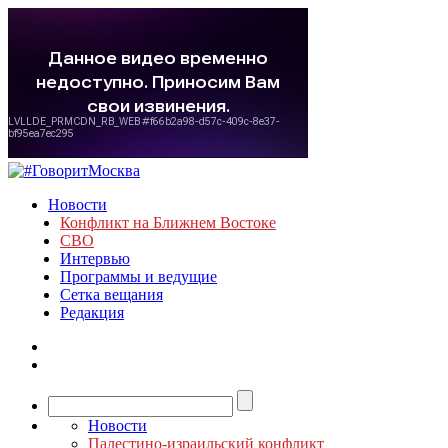
Новости
Конфликт на Ближнем Востоке
СВО
Интервью
Программы и ведущие
Сетка вещания
Редакция
Новости
Палестино-израильский конфликт