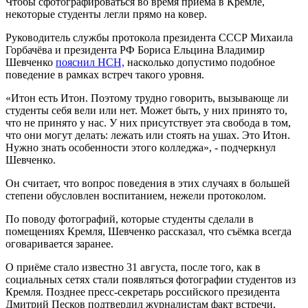
Чтобы сфотографироваться во время приёма в Кремле,
некоторые студенты легли прямо на ковер.
Руководитель службы протокола президента СССР Михаила
Горбачёва и президента РФ Бориса Ельцина Владимир
Шевченко
пояснил НСН,
насколько допустимо подобное
поведение в рамках встреч такого уровня.
«Итон есть Итон. Поэтому трудно говорить, вызывающе ли
студенты себя вели или нет. Может быть, у них принято то,
что не принято у нас. У них присутствует эта свобода в том,
что они могут делать: лежать или стоять на ушах. Это Итон.
Нужно знать особенности этого колледжа», - подчеркнул
Шевченко.
Он считает, что вопрос поведения в этих случаях в большей
степени обусловлен воспитанием, нежели протоколом.
По поводу фотографий, которые студенты сделали в
помещениях Кремля, Шевченко рассказал, что съёмка всегда
оговаривается заранее.
О приёме стало известно 31 августа, после того, как в
социальных сетях стали появляться фотографии студентов из
Кремля. Позднее пресс-секретарь российского президента
Дмитрий Песков подтвердил журналистам факт встречи,