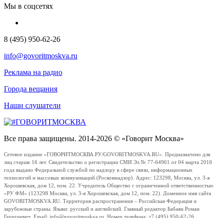
Мы в соцсетях
8 (495) 950-62-26
info@govoritmoskva.ru
Реклама на радио
Города вещания
Наши слушатели
Все права защищены. 2014-2026 © «Говорит Москва»
Сетевое издание «ГОВОРИТМОСКВА.РУ/GOVORITMOSKVA.RU». Предназначено для
лиц старше 16 лет. Свидетельство о регистрации СМИ Эл № 77-64961 от 04 марта 2016
года выдано Федеральной службой по надзору в сфере связи, информационных
технологий и массовых коммуникаций (Роскомнадзор). Адрес: 123298, Москва, ул. 3-я
Хорошевская, дом 12, пом. 22. Учредитель Общество с ограниченной ответственностью
«РУ ФМ» (123298 Москва, ул. 3-я Хорошевская, дом 12, пом. 22). Доменное имя сайта
GOVORITMOSKVA.RU. Территория распространения – Российская Федерация и
зарубежные страны. Языки: русский и английский. Главный редактор Бабаян Роман
Георгиевич. Email: info@govoritmoskva.ru. Номер телефона: +7 (495) 950-62-26