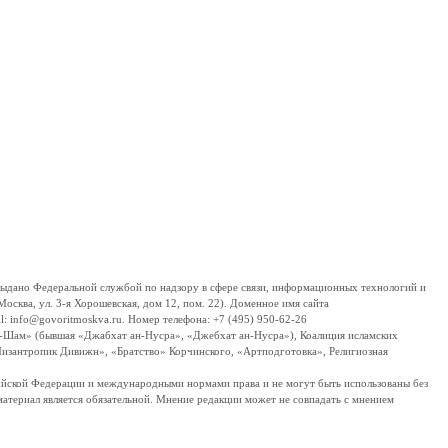
дано Федеральной службой по надзору в сфере связи, информационных технологий и
сква, ул. 3-я Хорошевская, дом 12, пом. 22). Доменное имя сайта
 info@govoritmoskva.ru. Номер телефона: +7 (495) 950-62-26
ш-Шам» (бывшая «Джабхат ан-Нусра», «Джебхат ан-Нусра»), Коалиция исламских
изантропик Дивижн», «Братство» Корчинского, «Артподготовка», Религиозная
ссийской Федерации и международными нормами права и не могут быть использованы без
материал является обязательной. Мнение редакции может не совпадать с мнением