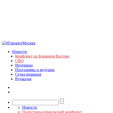
Новости
Конфликт на Ближнем Востоке
СВО
Интервью
Программы и ведущие
Сетка вещания
Редакция
Новости
Палестино-израильский конфликт