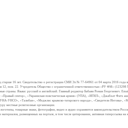
ше 16 лет. Свидетельство о регистрации СМИ Эл № 77-64961 от 04 марта 2016 года вы
ом 12, пом. 22. Учредитель Общество с ограниченной ответственностью «РУ ФМ» (123298 Мо
траны. Языки: русский и английский. Главный редактор Бабаян Роман Георгиевич. Email:
и: «Правый сектор», «Украинская повстанческая армия» (УПА), «ИГИЛ», «Джабхат Фатх а
«УНА-УНСО», «Талибан», «Меджлис крымско-татарского народа», «Свидетели Иеговы», «М
туру местные религиозные организации.
, логотипы, товарные знаки, фотографии, видео и аудио охраняются законодательством Ро
и материалов, размещенных на портале, в том числе цитировании, активная гиперссылка на 