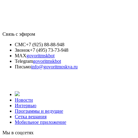
Связь с эфиром
СМС
+7 (925) 88-88-948
Звонок
+7 (495) 73-73-948
MAX
govoritmskbot
Telegram
govoritmskbot
Письмо
info@govoritmoskva.ru
Новости
Интервью
Программы и ведущие
Сетка вещания
Мобильное приложение
Мы в соцсетях