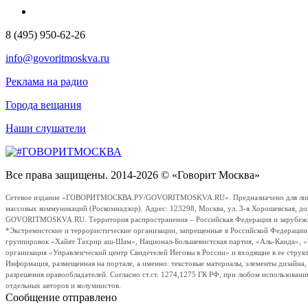
8 (495) 950-62-26
info@govoritmoskva.ru
Реклама на радио
Города вещания
Наши слушатели
Все права защищены. 2014-2026 © «Говорит Москва»
Сетевое издание «ГОВОРИТМОСКВА.РУ/GOVORITMOSKVA.RU». Предназначено для лиц стар
массовых коммуникаций (Роскомнадзор). Адрес: 123298, Москва, ул. 3-я Хорошевская, д
GOVORITMOSKVA.RU. Территория распространения – Российская Федерация и зарубежные с
*Экстремистские и террористические организации, запрещенные в Российской Федераци
группировок «Хайят Тахрир аш-Шам», Национал-Большевистская партия, «Аль-Каида», 
организация «Управленческий центр Свидетелей Иеговы в России» и входящие в ее струк
Информация, размещенная на портале, а именно: текстовые материалы, элементы дизайна
разрешения правообладателей. Согласно ст.ст. 1274,1275 ГК РФ, при любом использовани
отдельных авторов и колумнистов.
Сообщение отправлено