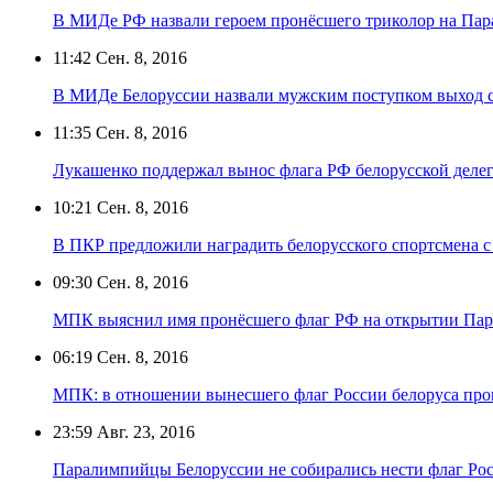
В МИДе РФ назвали героем пронёсшего триколор на Пар
11:42
Сен. 8, 2016
В МИДе Белоруссии назвали мужским поступком выход с
11:35
Сен. 8, 2016
Лукашенко поддержал вынос флага РФ белорусской деле
10:21
Сен. 8, 2016
В ПКР предложили наградить белорусского спортсмена с
09:30
Сен. 8, 2016
МПК выяснил имя пронёсшего флаг РФ на открытии Пар
06:19
Сен. 8, 2016
МПК: в отношении вынесшего флаг России белоруса про
23:59
Авг. 23, 2016
Паралимпийцы Белоруссии не собирались нести флаг Рос