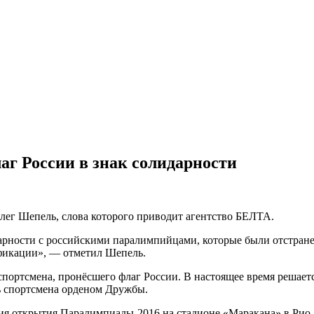
аг России в знак солидарности
лег Шепель, слова которого приводит агентство БЕЛТА.
дарности с российскими паралимпийцами, которые были отстране
фикации», — отметил Шепель.
портсмена, пронёсшего флаг России. В настоящее время решаетс
ь спортсмена орденом Дружбы.
ния открытия Паралимпиады-2016 на стадионе «Маракана» в Рио-