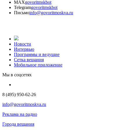
MAX
govoritmskbot
Telegram
govoritmskbot
Письмо
info@govoritmoskva.ru
Новости
Интервью
Программы и ведущие
Сетка вещания
Мобильное приложение
Мы в соцсетях
8 (495) 950-62-26
info@govoritmoskva.ru
Реклама на радио
Города вещания