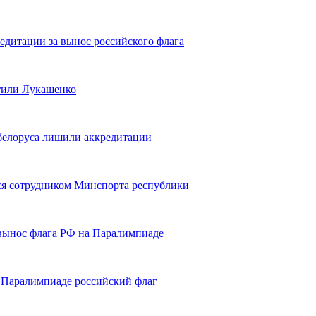
едитации за вынос российского флага
тили Лукашенко
белоруса лишили аккредитации
ся сотрудником Минспорта республики
вынос флага РФ на Паралимпиаде
 Паралимпиаде российский флаг