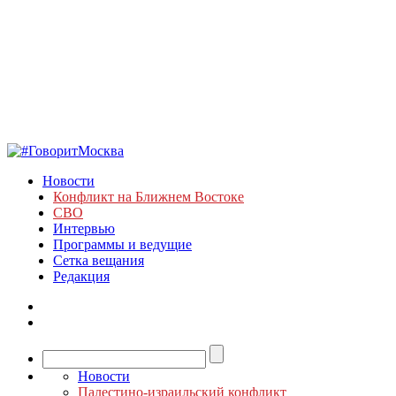
Новости
Конфликт на Ближнем Востоке
СВО
Интервью
Программы и ведущие
Сетка вещания
Редакция
Новости
Палестино-израильский конфликт