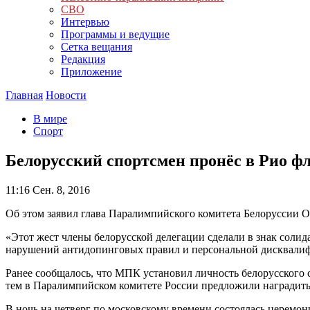
СВО
Интервью
Программы и ведущие
Сетка вещания
Редакция
Приложение
Главная
Новости
В мире
Спорт
Белорусский спортсмен пронёс в Рио фл
11:16
Сен. 8, 2016
Об этом заявил глава Паралимпийского комитета Белоруссии О
«Этот жест члены белорусской делегации сделали в знак соли
нарушений антидопинговых правил и персональной дисквали
Ранее сообщалось, что МПК установил личность белорусского с
тем в Паралимпийском комитете России предложили наградит
В ночь на четверг по московскому времени состоялась церемо