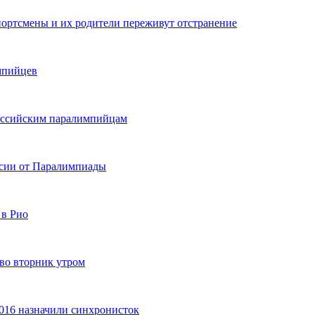
портсмены и их родители переживут отстранение
мпийцев
оссийским паралимпийцам
ссии от Паралимпиады
 в Рио
во вторник утром
016 назначили синхронисток