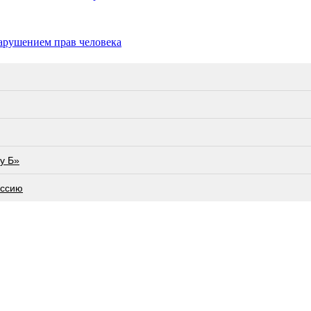
арушением прав человека
у Б»
оссию