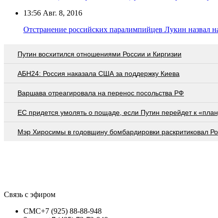
13:56
Авг. 8, 2016
Отстранение российских паралимпийцев Лукин назвал н
Путин восхитился отношениями России и Киргизии
АБН24: Россия наказала США за поддержку Киева
Варшава отреагировала на перенос посольства РФ
EC придется умолять о пощаде, если Путин перейдет к «план
Мэр Хиросимы в годовщину бомбардировки раскритиковал Р
Связь с эфиром
СМС
+7 (925) 88-88-948