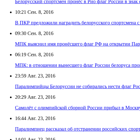
Белорусский спортсмен пронёс в Рио флаг России в знак
10:21
Сен. 8, 2016
В ПКР предложили наградить белорусского спортсмена с
09:30
Сен. 8, 2016
МПК выяснил имя пронёсшего флаг РФ на открытии Пар
06:19
Сен. 8, 2016
МПК: в отношении вынесшего флаг России белоруса про
23:59
Авг. 23, 2016
Паралимпийцы Белоруссии не собирались нести флаг Рос
20:29
Авг. 23, 2016
Самолёт с олимпийской сборной России прибыл в Москв
16:44
Авг. 23, 2016
Паралимпиец рассказал об отстранении российских спор
14:01
Авг. 23, 2016