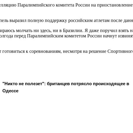
елляцию Паралимпийского комитета России на приостановлени
ель выразил полную поддержку российским атлетам после данн
раюсь молчать ни здесь, ни в Бразилии. Я даже поручил взять н
з полгода перед Паралимпийским комитетом России начнут извиня
т готовиться к соревнованиям, несмотря на решение Спортивног
"Никто не полезет": британцев потрясло происходящее в
Одессе