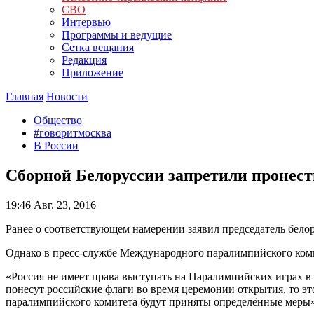
СВО
Интервью
Программы и ведущие
Сетка вещания
Редакция
Приложение
Главная
Новости
Общество
#говоритмосква
В России
Сборной Белоруссии запретили пронес
19:46
Авг. 23, 2016
Ранее о соответствующем намерении заявил председатель бел
Однако в пресс-службе Международного паралимпийского комит
«Россия не имеет права выступать на Паралимпийских играх в 
понесут российские флаги во время церемонии открытия, то э
паралимпийского комитета будут приняты определённые меры»,