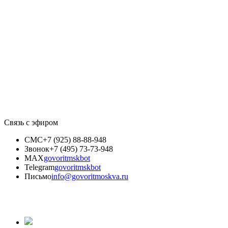
Связь с эфиром
СМС
+7 (925) 88-88-948
Звонок
+7 (495) 73-73-948
MAX
govoritmskbot
Telegram
govoritmskbot
Письмо
info@govoritmoskva.ru