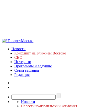
Новости
Конфликт на Ближнем Востоке
СВО
Интервью
Программы и ведущие
Сетка вещания
Редакция
Новости
Палестино-израильский конфликт