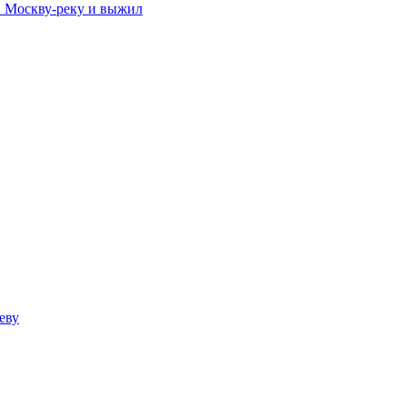
в Москву-реку и выжил
еву