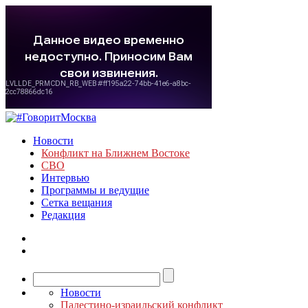
Новости
Конфликт на Ближнем Востоке
СВО
Интервью
Программы и ведущие
Сетка вещания
Редакция
Новости
Палестино-израильский конфликт