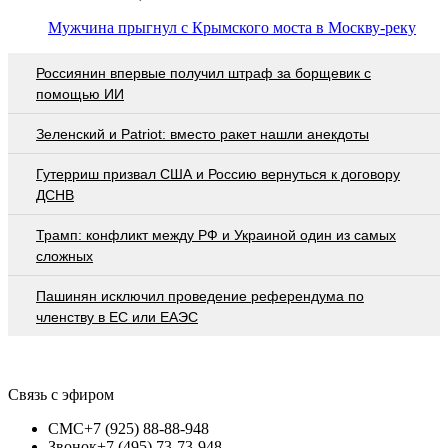
Мужчина прыгнул с Крымского моста в Москву-реку
Россиянин впервые получил штраф за борщевик с
помощью ИИ
Зеленский и Patriot: вместо ракет нашли анекдоты
Гутерриш призвал США и Россию вернуться к договору
ДСНВ
Трамп: конфликт между РФ и Украиной один из самых
сложных
Пашинян исключил проведение референдума по
членству в ЕС или ЕАЭС
Связь с эфиром
СМС
+7 (925) 88-88-948
Звонок
+7 (495) 73-73-948