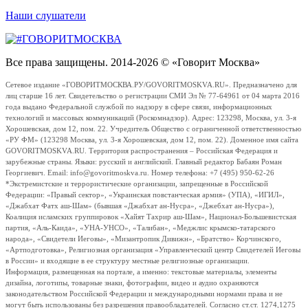
Наши слушатели
Все права защищены. 2014-2026 © «Говорит Москва»
Сетевое издание «ГОВОРИТМОСКВА.РУ/GOVORITMOSKVA.RU». Предназначено для
лиц старше 16 лет. Свидетельство о регистрации СМИ Эл № 77-64961 от 04 марта 2016
года выдано Федеральной службой по надзору в сфере связи, информационных
технологий и массовых коммуникаций (Роскомнадзор). Адрес: 123298, Москва, ул. 3-я
Хорошевская, дом 12, пом. 22. Учредитель Общество с ограниченной ответственностью
«РУ ФМ» (123298 Москва, ул. 3-я Хорошевская, дом 12, пом. 22). Доменное имя сайта
GOVORITMOSKVA.RU. Территория распространения – Российская Федерация и
зарубежные страны. Языки: русский и английский. Главный редактор Бабаян Роман
Георгиевич. Email: info@govoritmoskva.ru. Номер телефона: +7 (495) 950-62-26
*Экстремистские и террористические организации, запрещенные в Российской
Федерации: «Правый сектор», «Украинская повстанческая армия» (УПА), «ИГИЛ»,
«Джабхат Фатх аш-Шам» (бывшая «Джабхат ан-Нусра», «Джебхат ан-Нусра»),
Коалиция исламских группировок «Хайят Тахрир аш-Шам», Национал-Большевистская
партия, «Аль-Каида», «УНА-УНСО», «Талибан», «Меджлис крымско-татарского
народа», «Свидетели Иеговы», «Мизантропик Дивижн», «Братство» Корчинского,
«Артподготовка», Религиозная организация «Управленческий центр Свидетелей Иеговы
в России» и входящие в ее структуру местные религиозные организации.
Информация, размещенная на портале, а именно: текстовые материалы, элементы
дизайна, логотипы, товарные знаки, фотографии, видео и аудио охраняются
законодательством Российской Федерации и международными нормами права и не
могут быть использованы без разрешения правообладателей. Согласно ст.ст. 1274,1275