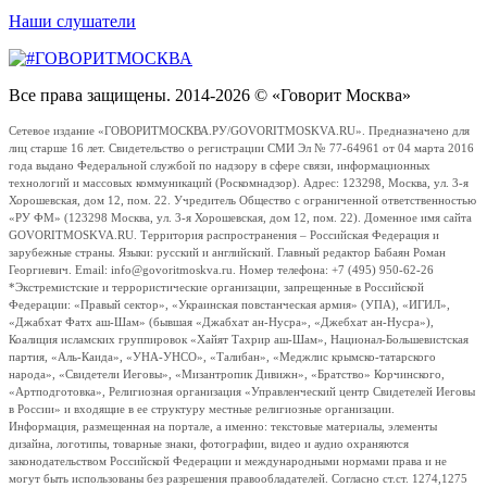
Наши слушатели
Все права защищены. 2014-2026 © «Говорит Москва»
Сетевое издание «ГОВОРИТМОСКВА.РУ/GOVORITMOSKVA.RU». Предназначено для
лиц старше 16 лет. Свидетельство о регистрации СМИ Эл № 77-64961 от 04 марта 2016
года выдано Федеральной службой по надзору в сфере связи, информационных
технологий и массовых коммуникаций (Роскомнадзор). Адрес: 123298, Москва, ул. 3-я
Хорошевская, дом 12, пом. 22. Учредитель Общество с ограниченной ответственностью
«РУ ФМ» (123298 Москва, ул. 3-я Хорошевская, дом 12, пом. 22). Доменное имя сайта
GOVORITMOSKVA.RU. Территория распространения – Российская Федерация и
зарубежные страны. Языки: русский и английский. Главный редактор Бабаян Роман
Георгиевич. Email: info@govoritmoskva.ru. Номер телефона: +7 (495) 950-62-26
*Экстремистские и террористические организации, запрещенные в Российской
Федерации: «Правый сектор», «Украинская повстанческая армия» (УПА), «ИГИЛ»,
«Джабхат Фатх аш-Шам» (бывшая «Джабхат ан-Нусра», «Джебхат ан-Нусра»),
Коалиция исламских группировок «Хайят Тахрир аш-Шам», Национал-Большевистская
партия, «Аль-Каида», «УНА-УНСО», «Талибан», «Меджлис крымско-татарского
народа», «Свидетели Иеговы», «Мизантропик Дивижн», «Братство» Корчинского,
«Артподготовка», Религиозная организация «Управленческий центр Свидетелей Иеговы
в России» и входящие в ее структуру местные религиозные организации.
Информация, размещенная на портале, а именно: текстовые материалы, элементы
дизайна, логотипы, товарные знаки, фотографии, видео и аудио охраняются
законодательством Российской Федерации и международными нормами права и не
могут быть использованы без разрешения правообладателей. Согласно ст.ст. 1274,1275