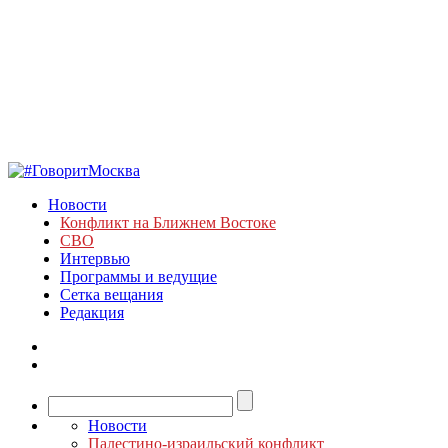
Новости
Конфликт на Ближнем Востоке
СВО
Интервью
Программы и ведущие
Сетка вещания
Редакция
Новости
Палестино-израильский конфликт