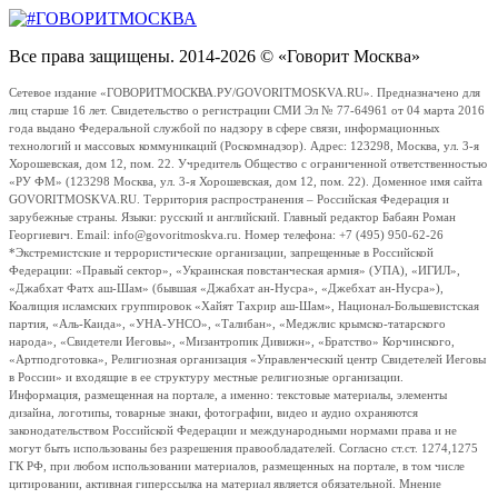
Все права защищены. 2014-2026 © «Говорит Москва»
Сетевое издание «ГОВОРИТМОСКВА.РУ/GOVORITMOSKVA.RU». Предназначено для
лиц старше 16 лет. Свидетельство о регистрации СМИ Эл № 77-64961 от 04 марта 2016
года выдано Федеральной службой по надзору в сфере связи, информационных
технологий и массовых коммуникаций (Роскомнадзор). Адрес: 123298, Москва, ул. 3-я
Хорошевская, дом 12, пом. 22. Учредитель Общество с ограниченной ответственностью
«РУ ФМ» (123298 Москва, ул. 3-я Хорошевская, дом 12, пом. 22). Доменное имя сайта
GOVORITMOSKVA.RU. Территория распространения – Российская Федерация и
зарубежные страны. Языки: русский и английский. Главный редактор Бабаян Роман
Георгиевич. Email: info@govoritmoskva.ru. Номер телефона: +7 (495) 950-62-26
*Экстремистские и террористические организации, запрещенные в Российской
Федерации: «Правый сектор», «Украинская повстанческая армия» (УПА), «ИГИЛ»,
«Джабхат Фатх аш-Шам» (бывшая «Джабхат ан-Нусра», «Джебхат ан-Нусра»),
Коалиция исламских группировок «Хайят Тахрир аш-Шам», Национал-Большевистская
партия, «Аль-Каида», «УНА-УНСО», «Талибан», «Меджлис крымско-татарского
народа», «Свидетели Иеговы», «Мизантропик Дивижн», «Братство» Корчинского,
«Артподготовка», Религиозная организация «Управленческий центр Свидетелей Иеговы
в России» и входящие в ее структуру местные религиозные организации.
Информация, размещенная на портале, а именно: текстовые материалы, элементы
дизайна, логотипы, товарные знаки, фотографии, видео и аудио охраняются
законодательством Российской Федерации и международными нормами права и не
могут быть использованы без разрешения правообладателей. Согласно ст.ст. 1274,1275
ГК РФ, при любом использовании материалов, размещенных на портале, в том числе
цитировании, активная гиперссылка на материал является обязательной. Мнение