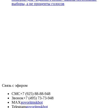
выборы, а не проценты голосов
Связь с эфиром
СМС
+7 (925) 88-88-948
Звонок
+7 (495) 73-73-948
MAX
govoritmskbot
Telegram
govoritmskbot