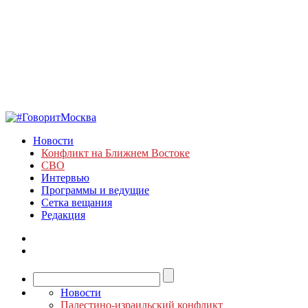
Новости
Конфликт на Ближнем Востоке
СВО
Интервью
Программы и ведущие
Сетка вещания
Редакция
Новости
Палестино-израильский конфликт