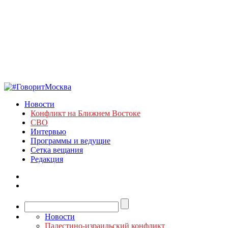
Новости
Конфликт на Ближнем Востоке
СВО
Интервью
Программы и ведущие
Сетка вещания
Редакция
Новости
Палестино-израильский конфликт