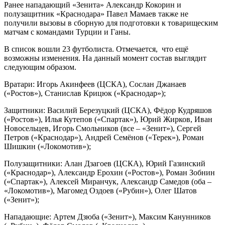
Ранее нападающий «Зенита» Александр Кокорин и
полузащитник «Краснодара» Павел Мамаев также не
получили вызовы в сборную для подготовки к товарищеским
матчам с командами Турции и Ганы.
В список вошли 23 футболиста. Отмечается, что ещё
возможны изменения. На данный момент состав выглядит
следующим образом.
Вратари: Игорь Акинфеев (ЦСКА), Сослан Джанаев
(«Ростов»), Станислав Крицюк («Краснодар»);
Защитники: Василий Березуцкий (ЦСКА), Фёдор Кудряшов
(«Ростов»), Илья Кутепов («Спартак»), Юрий Жирков, Иван
Новосельцев, Игорь Смольников (все – «Зенит»), Сергей
Петров («Краснодар»), Андрей Семёнов («Терек»), Роман
Шишкин («Локомотив»);
Полузащитники: Алан Дзагоев (ЦСКА), Юрий Газинский
(«Краснодар»), Александр Ерохин («Ростов»), Роман Зобнин
(«Спартак»), Алексей Миранчук, Александр Самедов (оба –
«Локомотив»), Магомед Оздоев («Рубин»), Олег Шатов
(«Зенит»);
Нападающие: Артем Дзюба («Зенит»), Максим Канунников