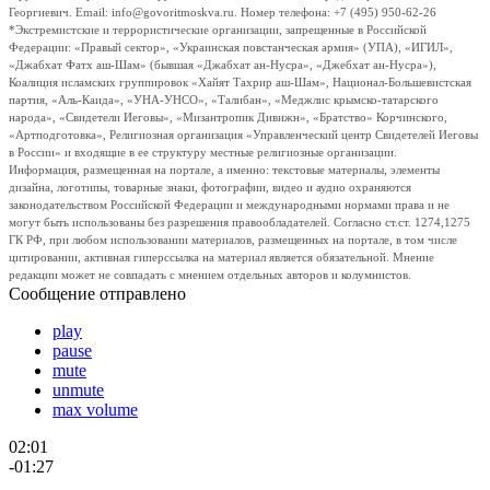
Георгиевич. Email: info@govoritmoskva.ru. Номер телефона: +7 (495) 950-62-26
*Экстремистские и террористические организации, запрещенные в Российской
Федерации: «Правый сектор», «Украинская повстанческая армия» (УПА), «ИГИЛ»,
«Джабхат Фатх аш-Шам» (бывшая «Джабхат ан-Нусра», «Джебхат ан-Нусра»),
Коалиция исламских группировок «Хайят Тахрир аш-Шам», Национал-Большевистская
партия, «Аль-Каида», «УНА-УНСО», «Талибан», «Меджлис крымско-татарского
народа», «Свидетели Иеговы», «Мизантропик Дивижн», «Братство» Корчинского,
«Артподготовка», Религиозная организация «Управленческий центр Свидетелей Иеговы
в России» и входящие в ее структуру местные религиозные организации.
Информация, размещенная на портале, а именно: текстовые материалы, элементы
дизайна, логотипы, товарные знаки, фотографии, видео и аудио охраняются
законодательством Российской Федерации и международными нормами права и не
могут быть использованы без разрешения правообладателей. Согласно ст.ст. 1274,1275
ГК РФ, при любом использовании материалов, размещенных на портале, в том числе
цитировании, активная гиперссылка на материал является обязательной. Мнение
редакции может не совпадать с мнением отдельных авторов и колумнистов.
Сообщение отправлено
play
pause
mute
unmute
max volume
02:01
-01:27