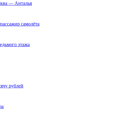
сква — Анталья
пассажир самолёта
едьмого этажа
ячу рублей
ра