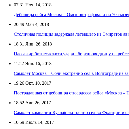
07:31
Ноя. 14, 2018
Дебошира рейса Москва—Омск оштрафовали на 70 тысяч
20:49
Май 4, 2018
Столичная полиция задержала летевшего из Эмиратов а
18:31
Янв. 26, 2018
Пассажир бизнес-класса ударил бортпроводницу на ре
11:52
Янв. 16, 2018
Самолёт Москва – Сочи экстренно сел в Волгограде из-з
19:26
Окт. 10, 2017
Пострадавшая от дебошира стюардесса рейса «Москва – 
18:52
Авг. 26, 2017
Самолёт компании Ryanair экстренно сел во Франции из-
10:59
Июль 14, 2017