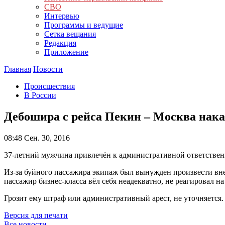
СВО
Интервью
Программы и ведущие
Сетка вещания
Редакция
Приложение
Главная
Новости
Происшествия
В России
Дебошира с рейса Пекин – Москва нака
08:48
Сен. 30, 2016
37-летний мужчина привлечён к административной ответствен
Из-за буйного пассажира экипаж был вынужден произвести вн
пассажир бизнес-класса вёл себя неадекватно, не реагировал на
Грозит ему штраф или административный арест, не уточняется
Версия для печати
Все новости