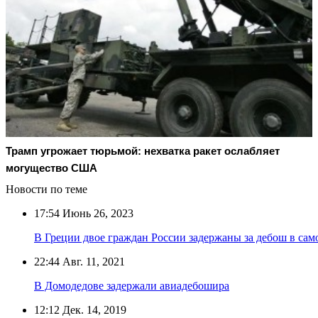
Трамп угрожает тюрьмой: нехватка ракет ослабляет
могущество США
Новости по теме
17:54
Июнь 26, 2023
В Греции двое граждан России задержаны за дебош в сам
22:44
Авг. 11, 2021
В Домодедове задержали авиадебошира
12:12
Дек. 14, 2019