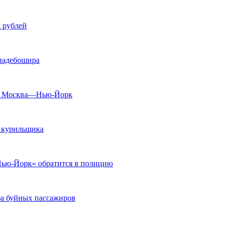
 рублей
виадебошира
йсе Москва—Нью-Йорк
а курильщика
Нью-Йорк» обратится в полицию
за буйных пассажиров