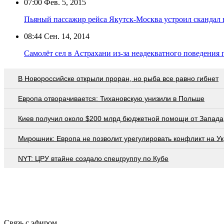
07:00
Фев. 5, 2015
Пьяный пассажир рейса Якутск-Москва устроил скандал 
08:44
Сен. 14, 2014
Самолёт сел в Астрахани из-за неадекватного поведения
В Новороссийске открыли проран, но рыба все равно гибнет
Европа отворачивается: Тихановскую унизили в Польше
Киев получил около $200 млрд бюджетной помощи от Запада
Мирошник: Европа не позволит урегулировать конфликт на У
NYT: ЦРУ втайне создало спецгруппу по Кубе
Связь с эфиром