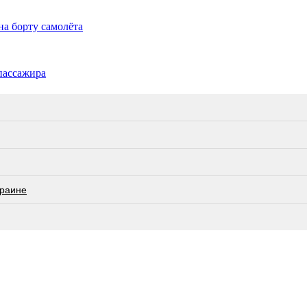
на борту самолёта
 пассажира
краине