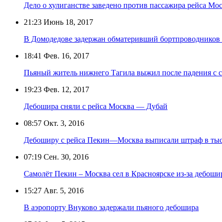
Дело о хулиганстве заведено против пассажира рейса Мо
21:23
Июнь 18, 2017
В Домодедове задержан обматеривший бортпроводников 
18:41
Фев. 16, 2017
Пьяный житель нижнего Тагила выжил после падения с с
19:23
Фев. 12, 2017
Дебошира сняли с рейса Москва — Дубай
08:57
Окт. 3, 2016
Дебоширу с рейса Пекин—Москва выписали штраф в тыс
07:19
Сен. 30, 2016
Самолёт Пекин – Москва сел в Красноярске из-за дебоши
15:27
Авг. 5, 2016
В аэропорту Внуково задержали пьяного дебошира