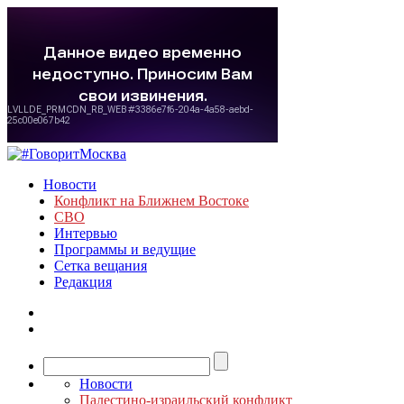
Новости
Конфликт на Ближнем Востоке
СВО
Интервью
Программы и ведущие
Сетка вещания
Редакция
Новости
Палестино-израильский конфликт