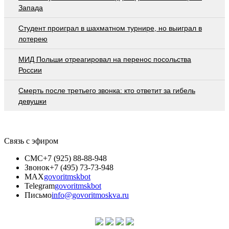
Запада
Студент проиграл в шахматном турнире, но выиграл в
лотерею
МИД Польши отреагировал на перенос посольства
России
Смерть после третьего звонка: кто ответит за гибель
девушки
Связь с эфиром
СМС
+7 (925) 88-88-948
Звонок
+7 (495) 73-73-948
MAX
govoritmskbot
Telegram
govoritmskbot
Письмо
info@govoritmoskva.ru