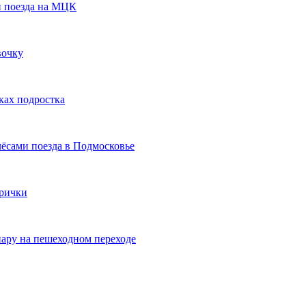
и поезда на МЦК
вочку
ках подростка
лёсами поезда в Подмосковье
трички
ару на пешеходном переходе