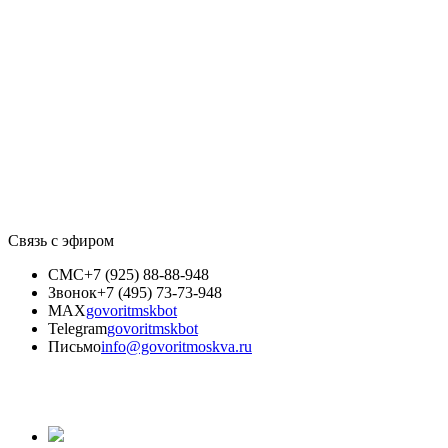
Связь с эфиром
СМС
+7 (925) 88-88-948
Звонок
+7 (495) 73-73-948
MAX
govoritmskbot
Telegram
govoritmskbot
Письмо
info@govoritmoskva.ru