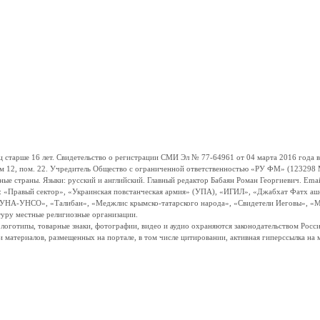
ше 16 лет. Свидетельство о регистрации СМИ Эл № 77-64961 от 04 марта 2016 года вы
ом 12, пом. 22. Учредитель Общество с ограниченной ответственностью «РУ ФМ» (123298 Мо
траны. Языки: русский и английский. Главный редактор Бабаян Роман Георгиевич. Email:
и: «Правый сектор», «Украинская повстанческая армия» (УПА), «ИГИЛ», «Джабхат Фатх а
«УНА-УНСО», «Талибан», «Меджлис крымско-татарского народа», «Свидетели Иеговы», «М
туру местные религиозные организации.
, логотипы, товарные знаки, фотографии, видео и аудио охраняются законодательством Ро
и материалов, размещенных на портале, в том числе цитировании, активная гиперссылка на 