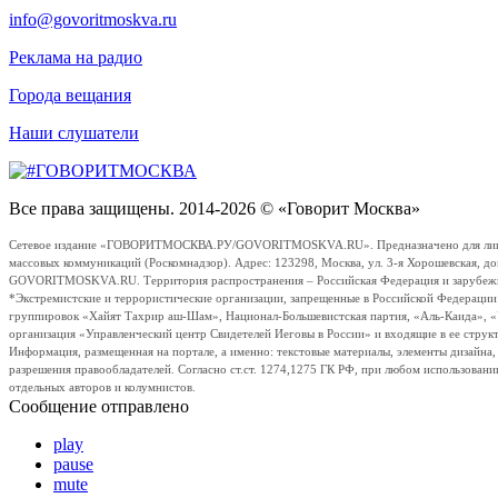
info@govoritmoskva.ru
Реклама на радио
Города вещания
Наши слушатели
Все права защищены. 2014-2026 © «Говорит Москва»
Сетевое издание «ГОВОРИТМОСКВА.РУ/GOVORITMOSKVA.RU». Предназначено для лиц стар
массовых коммуникаций (Роскомнадзор). Адрес: 123298, Москва, ул. 3-я Хорошевская, д
GOVORITMOSKVA.RU. Территория распространения – Российская Федерация и зарубежные с
*Экстремистские и террористические организации, запрещенные в Российской Федераци
группировок «Хайят Тахрир аш-Шам», Национал-Большевистская партия, «Аль-Каида», 
организация «Управленческий центр Свидетелей Иеговы в России» и входящие в ее струк
Информация, размещенная на портале, а именно: текстовые материалы, элементы дизайна
разрешения правообладателей. Согласно ст.ст. 1274,1275 ГК РФ, при любом использовани
отдельных авторов и колумнистов.
Сообщение отправлено
play
pause
mute