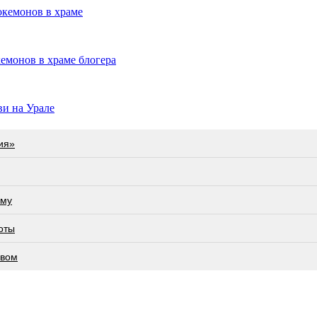
окемонов в храме
емонов в храме блогера
ви на Урале
ия»
ьму
оты
евом