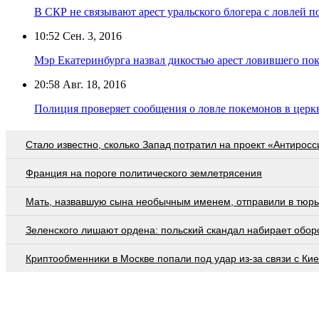
В СКР не связывают арест уральского блогера с ловлей п
10:52
Сен. 3, 2016
Мэр Екатеринбурга назвал дикостью арест ловившего пок
20:58
Авг. 18, 2016
Полиция проверяет сообщения о ловле покемонов в церк
Стало известно, сколько Запад потратил на проект «Антиросс
Франция на пороге политического землетрясения
Мать, назвавшую сына необычным именем, отправили в тюр
Зеленского лишают ордена: польский скандал набирает обор
Криптообменники в Москве попали под удар из-за связи с Ки