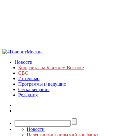
Новости
Конфликт на Ближнем Востоке
СВО
Интервью
Программы и ведущие
Сетка вещания
Редакция
Новости
Палестино-израильский конфликт