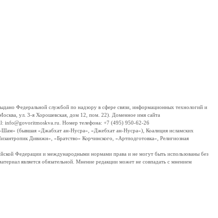
дано Федеральной службой по надзору в сфере связи, информационных технологий и
сква, ул. 3-я Хорошевская, дом 12, пом. 22). Доменное имя сайта
 info@govoritmoskva.ru. Номер телефона: +7 (495) 950-62-26
ш-Шам» (бывшая «Джабхат ан-Нусра», «Джебхат ан-Нусра»), Коалиция исламских
изантропик Дивижн», «Братство» Корчинского, «Артподготовка», Религиозная
ссийской Федерации и международными нормами права и не могут быть использованы без
материал является обязательной. Мнение редакции может не совпадать с мнением