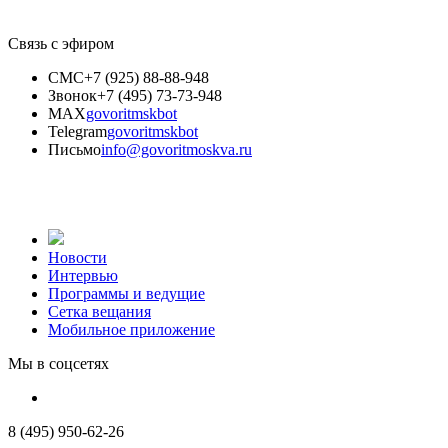
Связь с эфиром
СМС
+7 (925) 88-88-948
Звонок
+7 (495) 73-73-948
MAX
govoritmskbot
Telegram
govoritmskbot
Письмо
info@govoritmoskva.ru
Новости
Интервью
Программы и ведущие
Сетка вещания
Мобильное приложение
Мы в соцсетях
8 (495) 950-62-26