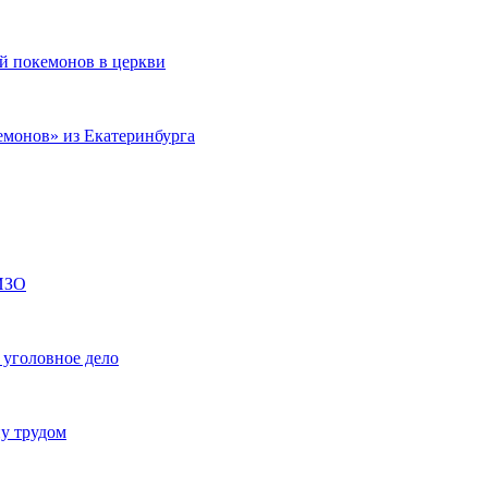
ей покемонов в церкви
емонов» из Екатеринбурга
СИЗО
 уголовное дело
ну трудом