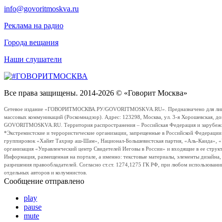
info@govoritmoskva.ru
Реклама на радио
Города вещания
Наши слушатели
Все права защищены. 2014-2026 © «Говорит Москва»
Сетевое издание «ГОВОРИТМОСКВА.РУ/GOVORITMOSKVA.RU». Предназначено для лиц стар
массовых коммуникаций (Роскомнадзор). Адрес: 123298, Москва, ул. 3-я Хорошевская, д
GOVORITMOSKVA.RU. Территория распространения – Российская Федерация и зарубежные с
*Экстремистские и террористические организации, запрещенные в Российской Федераци
группировок «Хайят Тахрир аш-Шам», Национал-Большевистская партия, «Аль-Каида», 
организация «Управленческий центр Свидетелей Иеговы в России» и входящие в ее струк
Информация, размещенная на портале, а именно: текстовые материалы, элементы дизайна
разрешения правообладателей. Согласно ст.ст. 1274,1275 ГК РФ, при любом использовани
отдельных авторов и колумнистов.
Сообщение отправлено
play
pause
mute