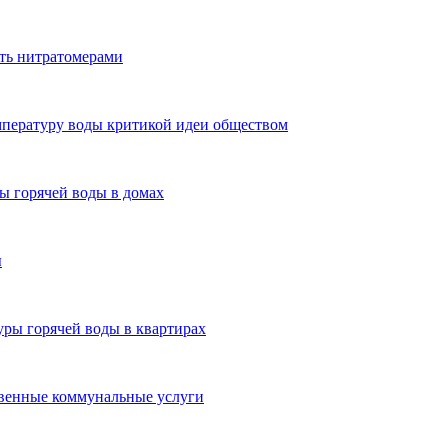
ть нитратомерами
мпературу воды критикой идеи обществом
ы горячей воды в домах
ы
ры горячей воды в квартирах
венные коммунальные услуги