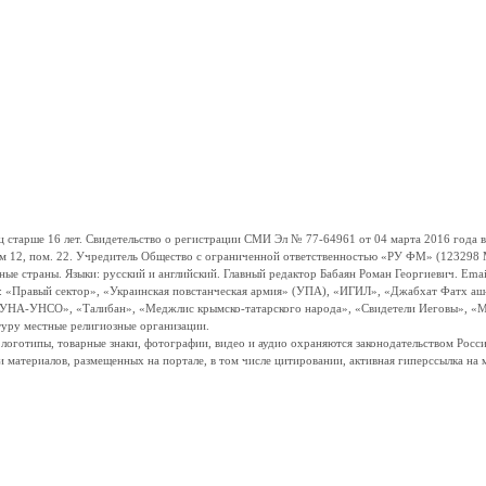
ше 16 лет. Свидетельство о регистрации СМИ Эл № 77-64961 от 04 марта 2016 года вы
ом 12, пом. 22. Учредитель Общество с ограниченной ответственностью «РУ ФМ» (123298 Мо
траны. Языки: русский и английский. Главный редактор Бабаян Роман Георгиевич. Email:
и: «Правый сектор», «Украинская повстанческая армия» (УПА), «ИГИЛ», «Джабхат Фатх а
«УНА-УНСО», «Талибан», «Меджлис крымско-татарского народа», «Свидетели Иеговы», «М
туру местные религиозные организации.
, логотипы, товарные знаки, фотографии, видео и аудио охраняются законодательством Ро
и материалов, размещенных на портале, в том числе цитировании, активная гиперссылка на 