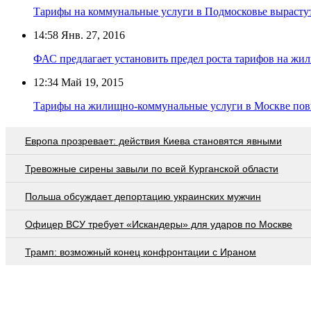
Тарифы на коммунальные услуги в Подмосковье вырасту
14:58
Янв. 27, 2016
ФАС предлагает установить предел роста тарифов на ж
12:34
Май 19, 2015
Тарифы на жилищно-коммунальные услуги в Москве пов
Европа прозревает: действия Киева становятся явными
Тревожные сирены завыли по всей Курганской области
Польша обсуждает депортацию украинских мужчин
Офицер ВСУ требует «Искандеры» для ударов по Москве
Трамп: возможный конец конфронтации с Ираном