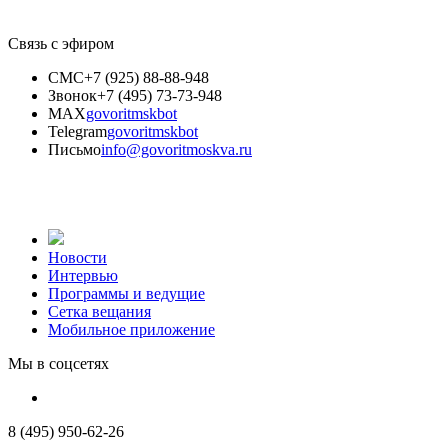
Связь с эфиром
СМС
+7 (925) 88-88-948
Звонок
+7 (495) 73-73-948
MAX
govoritmskbot
Telegram
govoritmskbot
Письмо
info@govoritmoskva.ru
Новости
Интервью
Программы и ведущие
Сетка вещания
Мобильное приложение
Мы в соцсетях
8 (495) 950-62-26