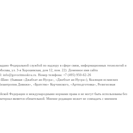
дано Федеральной службой по надзору в сфере связи, информационных технологий и
сква, ул. 3-я Хорошевская, дом 12, пом. 22). Доменное имя сайта
 info@govoritmoskva.ru. Номер телефона: +7 (495) 950-62-26
ш-Шам» (бывшая «Джабхат ан-Нусра», «Джебхат ан-Нусра»), Коалиция исламских
изантропик Дивижн», «Братство» Корчинского, «Артподготовка», Религиозная
ссийской Федерации и международными нормами права и не могут быть использованы без
материал является обязательной. Мнение редакции может не совпадать с мнением