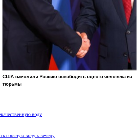
США взмолили Россию освободить одного человека из
тюрьмы
некачественную воду
ь горячую воду к вечеру