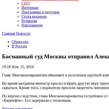
СВО
Интервью
Программы и ведущие
Сетка вещания
Редакция
Приложение
Главная
Новости
Общество
В России
Басманный суд Москвы отправил Алекс
19:18
Ноя. 15, 2016
Главу Минэкономразвития обвиняют в получении крупной взят
Во время заседания министр просил избрать другую меру пресе
скрыться. Кроме того, следователи просили запретить чиновни
По версии следствия, глава Минэкономразвития потребовал о
«Башнефти». Его задержали с поличным.
Версия для печати