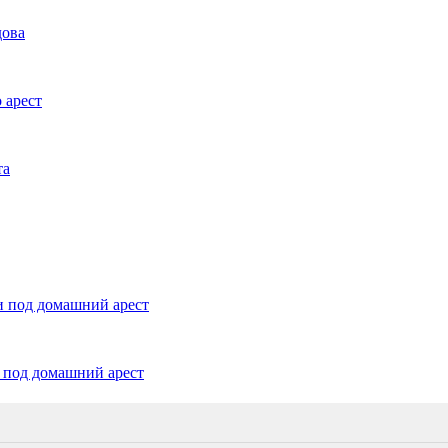
дова
 арест
та
и под домашний арест
и под домашний арест