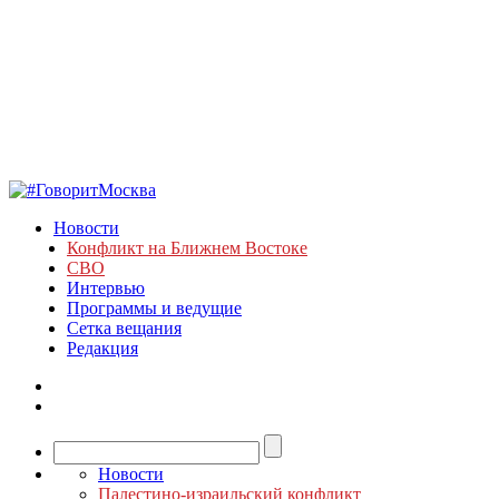
Новости
Конфликт на Ближнем Востоке
СВО
Интервью
Программы и ведущие
Сетка вещания
Редакция
Новости
Палестино-израильский конфликт