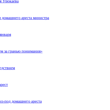
ея Улюкаева
 домашнего ареста министра
января
ем за гранью понимания»
ледствием
арест
из-под домашнего ареста