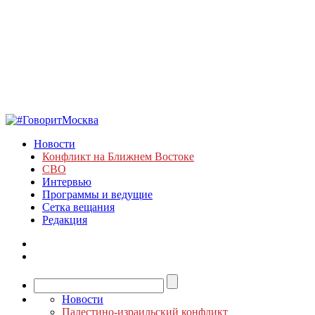
Новости
Конфликт на Ближнем Востоке
СВО
Интервью
Программы и ведущие
Сетка вещания
Редакция
Новости
Палестино-израильский конфликт