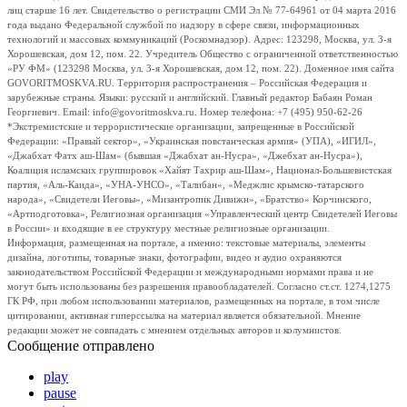
лиц старше 16 лет. Свидетельство о регистрации СМИ Эл № 77-64961 от 04 марта 2016
года выдано Федеральной службой по надзору в сфере связи, информационных
технологий и массовых коммуникаций (Роскомнадзор). Адрес: 123298, Москва, ул. 3-я
Хорошевская, дом 12, пом. 22. Учредитель Общество с ограниченной ответственностью
«РУ ФМ» (123298 Москва, ул. 3-я Хорошевская, дом 12, пом. 22). Доменное имя сайта
GOVORITMOSKVA.RU. Территория распространения – Российская Федерация и
зарубежные страны. Языки: русский и английский. Главный редактор Бабаян Роман
Георгиевич. Email: info@govoritmoskva.ru. Номер телефона: +7 (495) 950-62-26
*Экстремистские и террористические организации, запрещенные в Российской
Федерации: «Правый сектор», «Украинская повстанческая армия» (УПА), «ИГИЛ»,
«Джабхат Фатх аш-Шам» (бывшая «Джабхат ан-Нусра», «Джебхат ан-Нусра»),
Коалиция исламских группировок «Хайят Тахрир аш-Шам», Национал-Большевистская
партия, «Аль-Каида», «УНА-УНСО», «Талибан», «Меджлис крымско-татарского
народа», «Свидетели Иеговы», «Мизантропик Дивижн», «Братство» Корчинского,
«Артподготовка», Религиозная организация «Управленческий центр Свидетелей Иеговы
в России» и входящие в ее структуру местные религиозные организации.
Информация, размещенная на портале, а именно: текстовые материалы, элементы
дизайна, логотипы, товарные знаки, фотографии, видео и аудио охраняются
законодательством Российской Федерации и международными нормами права и не
могут быть использованы без разрешения правообладателей. Согласно ст.ст. 1274,1275
ГК РФ, при любом использовании материалов, размещенных на портале, в том числе
цитировании, активная гиперссылка на материал является обязательной. Мнение
редакции может не совпадать с мнением отдельных авторов и колумнистов.
Сообщение отправлено
play
pause