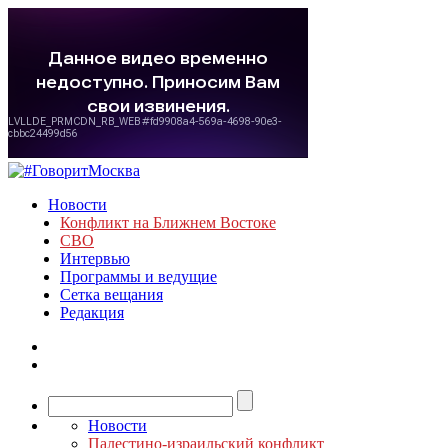
Новости
Конфликт на Ближнем Востоке
СВО
Интервью
Программы и ведущие
Сетка вещания
Редакция
Новости
Палестино-израильский конфликт