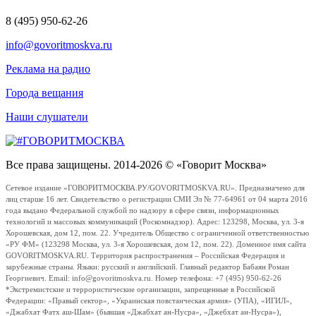
8 (495) 950-62-26
info@govoritmoskva.ru
Реклама на радио
Города вещания
Наши слушатели
Все права защищены. 2014-2026 © «Говорит Москва»
Сетевое издание «ГОВОРИТМОСКВА.РУ/GOVORITMOSKVA.RU». Предназначено для
лиц старше 16 лет. Свидетельство о регистрации СМИ Эл № 77-64961 от 04 марта 2016
года выдано Федеральной службой по надзору в сфере связи, информационных
технологий и массовых коммуникаций (Роскомнадзор). Адрес: 123298, Москва, ул. 3-я
Хорошевская, дом 12, пом. 22. Учредитель Общество с ограниченной ответственностью
«РУ ФМ» (123298 Москва, ул. 3-я Хорошевская, дом 12, пом. 22). Доменное имя сайта
GOVORITMOSKVA.RU. Территория распространения – Российская Федерация и
зарубежные страны. Языки: русский и английский. Главный редактор Бабаян Роман
Георгиевич. Email: info@govoritmoskva.ru. Номер телефона: +7 (495) 950-62-26
*Экстремистские и террористические организации, запрещенные в Российской
Федерации: «Правый сектор», «Украинская повстанческая армия» (УПА), «ИГИЛ»,
«Джабхат Фатх аш-Шам» (бывшая «Джабхат ан-Нусра», «Джебхат ан-Нусра»),