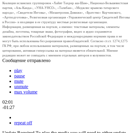
Коалиция исламских группировок «Хайят Тахрир аш-Шам», Национал-Большевистская
партия, «Аль-Каида», «УНА-УНСО», «Талибан», «Меджлис крымско-татарского
народа», «Свидетели Иеговы», «Мизантропик Дивижн», «Братство» Корчинского,
«Артподготовка», Религиозная организация «Управленческий центр Свидетелей Иеговы
в России» и входящие в ее структуру местные религиозные организации.
Информация, размещенная на портале, а именно: текстовые материалы, элементы
дизайна, логотипы, товарные знаки, фотографии, видео и аудио охраняются
законодательством Российской Федерации и международными нормами права и не
могут быть использованы без разрешения правообладателей. Согласно ст.ст. 1274,1275
ГК РФ, при любом использовании материалов, размещенных на портале, в том числе
цитировании, активная гиперссылка на материал является обязательной. Мнение
редакции может не совпадать с мнением отдельных авторов и колумнистов.
Сообщение отправлено
play
pause
mute
unmute
max volume
02:01
-01:27
repeat off
Update Required
To play the media you will need to either update